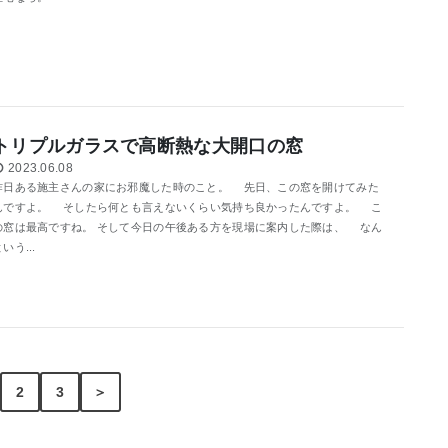
トリプルガラスで高断熱な大開口の窓
2023.06.08
昨日ある施主さんの家にお邪魔した時のこと。 先日、この窓を開けてみた
んですよ。 そしたら何とも言えないくらい気持ち良かったんですよ。 こ
の窓は最高ですね。 そして今日の午後ある方を現場に案内した際は、 なん
いう...
2
3
＞