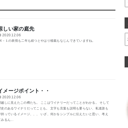
涼しい家の庭先
2020.12.06
PX－１の表情も二年も経つとやはり植栽もなじんできていますね。
イメージポイント・・
2020.12.06
塀越しに見えたこの樽たち。 ここはワイナリーだってことがわかる。 そして
歴史のあるワイナリだってことも。 文字も言葉も説明も要らない、私達誰も
が持っているイメージ、、、 いざ、何かをシンプルに伝えたいと思い、考え
みるん...