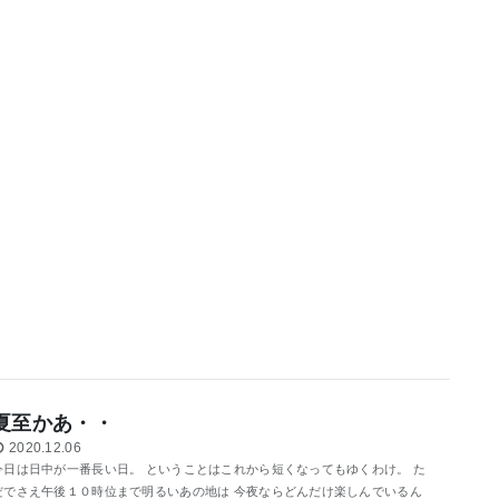
夏至かあ・・
2020.12.06
今日は日中が一番長い日。 ということはこれから短くなってもゆくわけ。 た
だでさえ午後１０時位まで明るいあの地は 今夜ならどんだけ楽しんでいるん