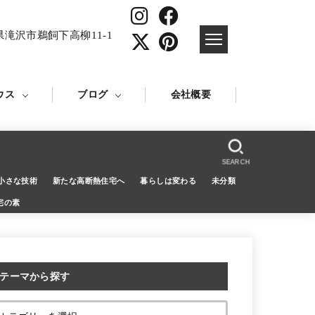
県滝沢市鵜飼下高柳11-1
ウス
ブログ
会社概要
SEARCH
小さな技術
新たな高断熱住宅へ
暮らしは変わる
未分類
宅の素
テーマから探す