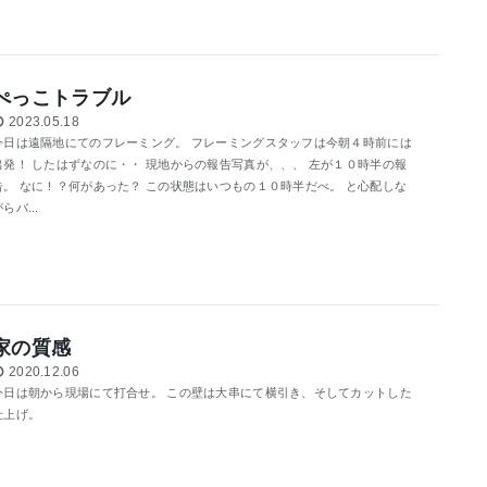
ぺっこトラブル
2023.05.18
今日は遠隔地にてのフレーミング。 フレーミングスタッフは今朝４時前には
出発！ したはずなのに・・ 現地からの報告写真が、、、 左が１０時半の報
告。 なに！？何があった？ この状態はいつもの１０時半だべ。 と心配しな
らバ...
家の質感
2020.12.06
今日は朝から現場にて打合せ。 この壁は大串にて横引き、そしてカットした
仕上げ。