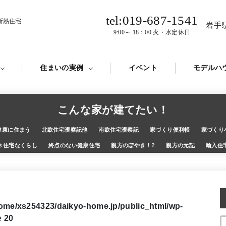
tel:019-687-1541
断熱住宅
岩手
9:00～ 18：00 火・水定休日
住まいの実例
イベント
モデルハ
こんな家が建てたい！
健康に住まう
北欧住宅視察記他
南欧住宅視察記
家づくり便利帳
家づくり
ネ住宅なくらし
終点のない健康住宅
親方のぼやき！?
親方の元記
輸入住
ome/xs254323/daikyo-home.jp/public_html/wp-
e
20