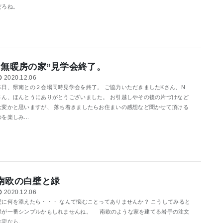
だろね。
”無暖房の家”見学会終了。
2020.12.06
本日、県南との２会場同時見学会を終了。 ご協力いただきましたKさん、N
さん、ほんとうにありがとうございました。 お引越しやその後の片づけなど
大変かと思いますが、 落ち着きましたらお住まいの感想など聞かせて頂ける
のを楽しみ...
南欧の白壁と緑
2020.12.06
壁に何を添えたら・・・ なんて悩むことってありませんか？ こうしてみると
緑が一番シンプルかもしれませんね。 南欧のような家を建てる岩手の注文
住宅なら。