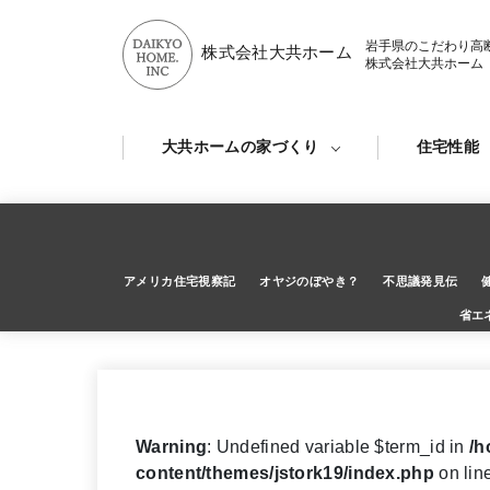
岩手県のこだわり高
株式会社大共ホーム
株式会社大共ホーム
大共ホームの家づくり
住宅性能
アメリカ住宅視察記
オヤジのぼやき？
不思議発見伝
省エ
Warning
: Undefined variable $term_id in
/h
content/themes/jstork19/index.php
on lin