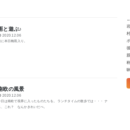
雨と遊ぶ♪
2020.12.06
遂に本日梅雨入り。
南欧の風景
2020.12.06
今日は南欧で視界に入ったものたちを。 ランチタイムの散歩では・・・ ナ
ニ、これ？ なんかきれいだべ。