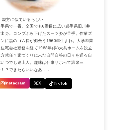
← 親方に似ているらしい
岩手県で一番、全国でも6番目に広い岩手県旧川井
村出身。コンブぶら下げたスーツ姿が苦手。作業ズ
ボンに黒のゴム長が似合う1960年生まれ。大学卒業
後住宅会社勤務を経て1988年(株)大共ホームを設立
親方就任？家づくりに未だ自問自答の日々を送る自
称いつでも途上人。趣味は仕事サボって温泉三
昧！？できたらいいなあ．．
Instagram
X
TikTok