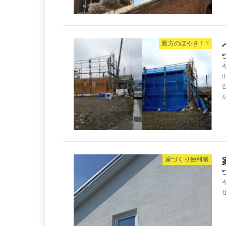
親方のぼやき！?
が
家づくり便利帳