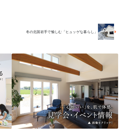
冬の北国岩手で愉しむ「ヒュッゲな暮らし」