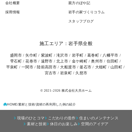
会社概要
親方のぼや記
採用情報
岩⼿の家づくりコラム
スタッフブログ
施工エリア：岩手県全般
盛岡市
矢巾町
紫波町
滝沢市
岩手町
葛巻町
八幡平市
雫石町
花巻市
遠野市
北上市
金ケ崎町
奥州市
住田町
平泉町
一関市
陸前高田市
大船渡市
釜石市
大槌町
山田町
宮古市
岩泉町
久慈市
© 2021–2026 株式会社大共ホーム
HOME
素材と技術
資材の再利用した例の紹介
現場のひとコマ
こだわりの造作
住まいのメンテナンス
素材と技術
休⽇のお楽しみ
空間のアイデア