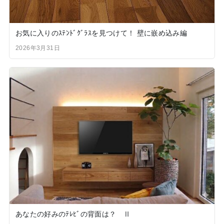
お気に入りのｽﾃﾝﾄﾞｸﾞﾗｽを見つけて！ 壁に嵌め込み編
2026年3月31日
あなたの好みのﾃﾚﾋﾞの背面は？ Ⅱ