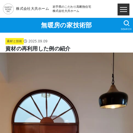
岩手県のこだわり高断熱住宅
株式会社大共ホーム
株式会社大共ホーム
無暖房の家技術部
SEARCH
2025.09.09
素材と技術
資材の再利用した例の紹介