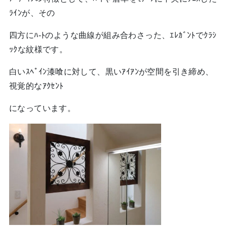
ﾗｲﾝが、その
四方にﾊ-ﾄのような曲線が組み合わさった、ｴﾚｶﾞﾝﾄでｸﾗｼ
ｯｸな紋様です。
白いｽﾍﾟｲﾝ漆喰に対して、黒いｱｲｱﾝが空間を引き締め、
視覚的なｱｸｾﾝﾄ
になっています。