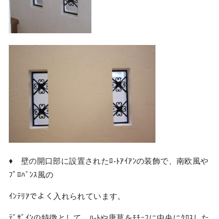
♦ 壁の開口部に設置されたﾛ-ﾄｱｲｱﾝの装飾で、南欧風や
ﾌﾟﾛﾊﾞﾝｽ風の
ｲﾝﾃﾘｱでよく入れられています。
ﾃﾞｻﾞｲﾝの特徴として、ﾊ-ﾄや唐草をﾓﾁｰﾌに中央にｸﾛｽした