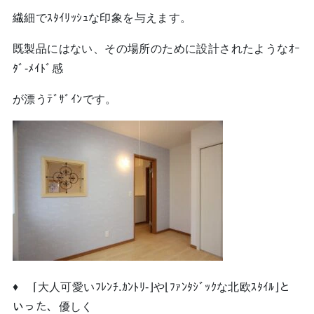
繊細でｽﾀｲﾘｯｼｭな印象を与えます。
既製品にはない、その場所のために設計されたようなｵｰ
ﾀﾞ-ﾒｲﾄﾞ感
が漂うﾃﾞｻﾞｲﾝです。
♦ ⌈大人可愛いﾌﾚﾝﾁ.ｶﾝﾄﾘ-⌋や⌊ﾌｧﾝﾀｼﾞｯｸな北欧ｽﾀｲﾙ⌋と
いった、優しく