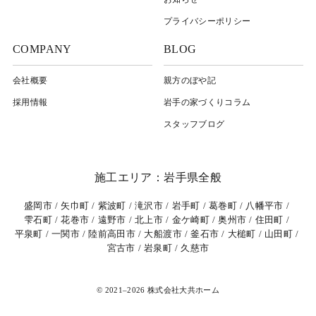
プライバシーポリシー
COMPANY
BLOG
会社概要
親方のぼや記
採用情報
岩⼿の家づくりコラム
スタッフブログ
施工エリア：岩手県全般
盛岡市
矢巾町
紫波町
滝沢市
岩手町
葛巻町
八幡平市
雫石町
花巻市
遠野市
北上市
金ケ崎町
奥州市
住田町
平泉町
一関市
陸前高田市
大船渡市
釜石市
大槌町
山田町
宮古市
岩泉町
久慈市
© 2021–2026 株式会社大共ホーム