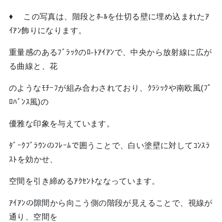
♦ この写真は、階段とﾎ-ﾙを仕切る壁に埋め込まれたｱ
ｲｱﾝ飾りになります。
重量感のあるﾌﾞﾗｯｸのﾛ-ﾄｱｲｱﾝで、中央から放射線に広が
る曲線と、花
のようなﾓﾁｰﾌが組み合わされており、ｸﾗｼｯｸや南欧風(ﾌﾟ
ﾛﾊﾞﾝｽ風)の
優雅な印象を与えています。
ﾀﾞｰｸﾌﾞﾗｳﾝのﾌﾚｰﾑで囲うことで、白い塗壁に対してｺﾝｽﾗ
ｽﾄを効かせ、
空間を引き締めるｱｸｾﾝﾄななっています。
ｱｲｱﾝの隙間から向こう側の階段が見えることで、視線が
通り、空間を