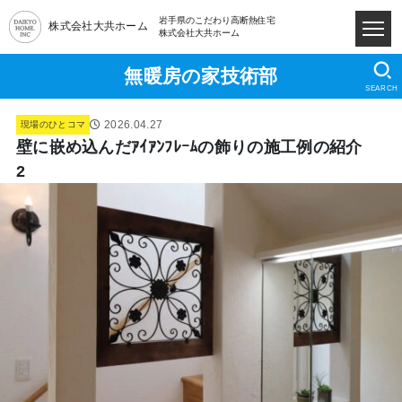
岩手県のこだわり高断熱住宅
株式会社大共ホーム
株式会社大共ホーム
無暖房の家技術部
SEARCH
2026.04.27
現場のひとコマ
壁に嵌め込んだｱｲｱﾝﾌﾚｰﾑの飾りの施工例の紹介
2