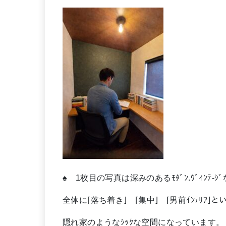
♠ 1枚目の写真は深みのあるﾓﾀﾞﾝ.ｳﾞｨﾝﾃ-ｼ
全体に⌈落ち着き⌋ ⌈集中⌋ ⌈男前ｲﾝﾃﾘｱ⌋とい
隠れ家のようなｼｯｸな空間になっています。