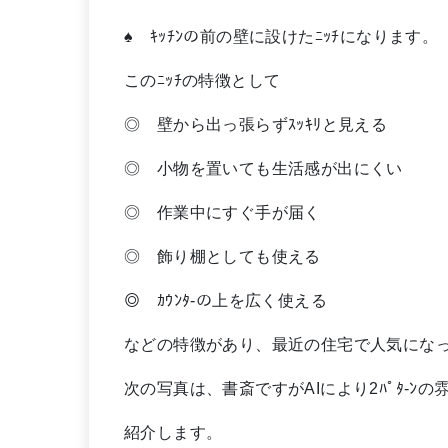
♠ ｷｯﾁﾝの前の壁に設けたﾆｯﾁになります。
このﾆｯﾁの特徴として
◎ 壁から出っ張らずｽｯｷﾘと見える
◎ 小物を置いても生活感が出にくい
◎ 作業中にすぐ手が届く
◎ 飾り棚としても使える
◎ ｶｳﾝﾀ-の上を広く使える
などの特徴があり、最近の住宅で人気にな
次の写真は、書斎ですがAIにより2ﾊﾟﾀ-ﾝ
紹介します。