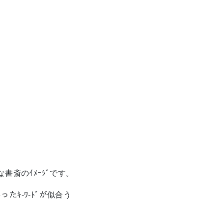
ﾞな書斎のｲﾒｰｼﾞです。
ったｷ-ﾜ-ﾄﾞが似合う