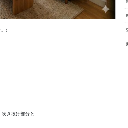
。〉
が、吹き抜け部分と