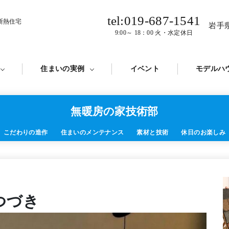
tel:019-687-1541
断熱住宅
岩手
9:00～ 18：00 火・水定休日
住まいの実例
イベント
モデルハ
無暖房の家技術部
こだわりの造作
住まいのメンテナンス
素材と技術
休⽇のお楽しみ
つづき