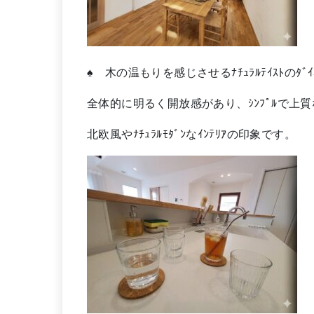
♠ 木の温もりを感じさせるﾅﾁｭﾗﾙﾃｲｽﾄのﾀﾞ
全体的に明るく開放感があり、ｼﾝﾌﾟﾙで上
北欧風やﾅﾁｭﾗﾙﾓﾀﾞﾝなｲﾝﾃﾘｱの印象です。