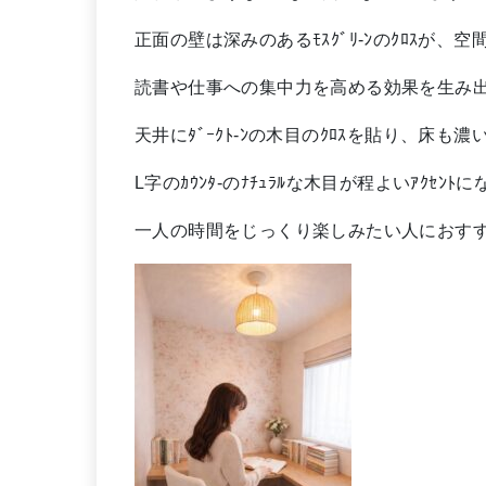
正面の壁は深みのあるﾓｽｸﾞﾘ-ﾝのｸﾛｽが、
読書や仕事への集中力を高める効果を生み
天井にﾀﾞｰｸﾄ-ﾝの木目のｸﾛｽを貼り、床
L字のｶｳﾝﾀ-のﾅﾁｭﾗﾙな木目が程よいｱｸｾﾝ
一人の時間をじっくり楽しみたい人におす