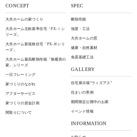
CONCEPT
SPEC
大共ホームの家づくり
断熱性能
大共ホーム北欧基準住宅「PX-Ⅰシ
強度・工法
リーズ」
大共ホームの窓
大共ホーム新規格住宅「PX-Ⅲシリ
健康・自然素材
ーズ」
免震基礎工法
大共ホーム最高断熱性能「無暖房の
家」シリーズ
GALLERY
一日フレーミング
住宅展示場“ウィズアス”
家づくりのながれ
住まいの実例
アフターサービス
期間限定公開中のお家
家づくりの資金計画
イベント情報
間取りについて
INFORMATION
お知らせ