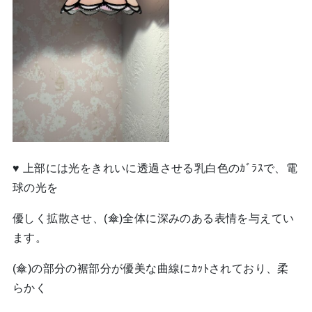
♥ 上部には光をきれいに透過させる乳白色のｶﾞﾗｽで、電
球の光を
優しく拡散させ、(傘)全体に深みのある表情を与えてい
ます。
(傘)の部分の裾部分が優美な曲線にｶｯﾄされており、柔
らかく