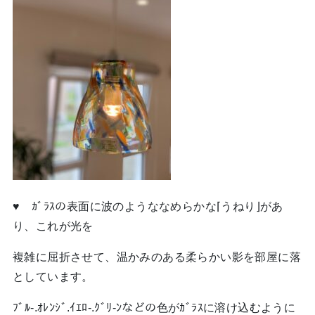
♥ ｶﾞﾗｽの表面に波のようななめらかな⌈うねり⌋があ
り、これが光を
複雑に屈折させて、温かみのある柔らかい影を部屋に落
としています。
ﾌﾞﾙ-.ｵﾚﾝｼﾞ.ｲｴﾛ-.ｸﾞﾘ-ﾝなどの色がｶﾞﾗｽに溶け込むように