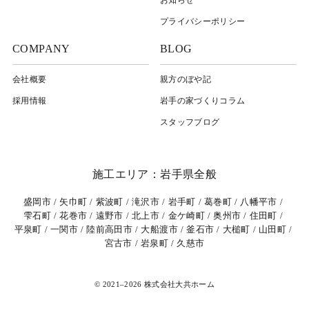
プライバシーポリシー
COMPANY
BLOG
会社概要
親方のぼや記
採用情報
岩⼿の家づくりコラム
スタッフブログ
施工エリア：岩手県全般
盛岡市
矢巾町
紫波町
滝沢市
岩手町
葛巻町
八幡平市
雫石町
花巻市
遠野市
北上市
金ケ崎町
奥州市
住田町
平泉町
一関市
陸前高田市
大船渡市
釜石市
大槌町
山田町
宮古市
岩泉町
久慈市
© 2021–2026 株式会社大共ホーム