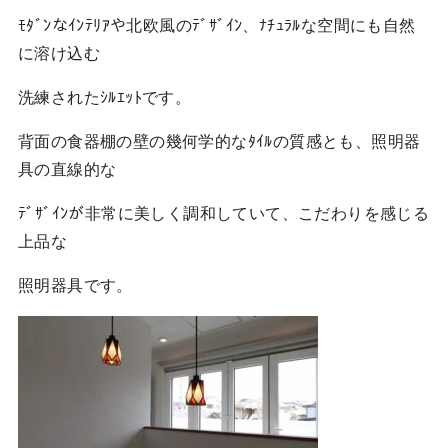
ﾓﾀﾞﾝなｲﾝﾃﾘｱや北欧風のﾃﾞｻﾞｲﾝ、ﾅﾁｭﾗﾙな空間にも自然
に溶け込む
洗練されたｼﾙｴｯﾄです。
背面の食器棚の壁の幾何学的なﾀｲﾙの質感とも、照明器
具の直線的な
ﾃﾞｻﾞｲﾝが非常に美しく調和していて、こだわりを感じる
上品な
照明器具です。