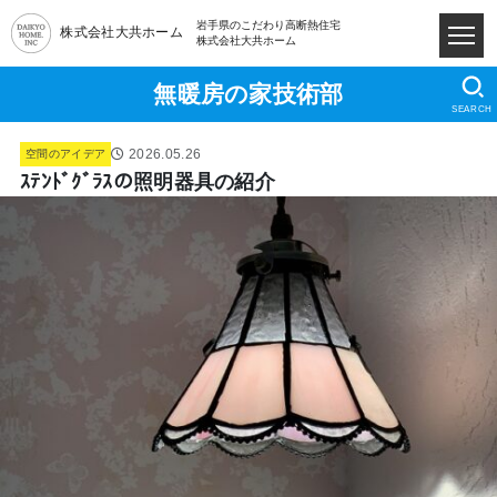
岩手県のこだわり高断熱住宅
株式会社大共ホーム
株式会社大共ホーム
無暖房の家技術部
SEARCH
2026.05.26
空間のアイデア
ｽﾃﾝﾄﾞｸﾞﾗｽの照明器具の紹介