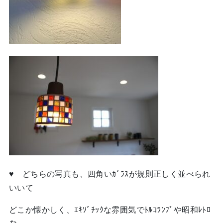
♥ どちらの写真も、四角いｶﾞﾗｽが規則正しく並べられ
いいて
どこか懐かしく、ｴｷｿﾞﾁｯｸな雰囲気でﾄﾙｺﾗﾝﾌﾟや昭和ﾚﾄﾛ