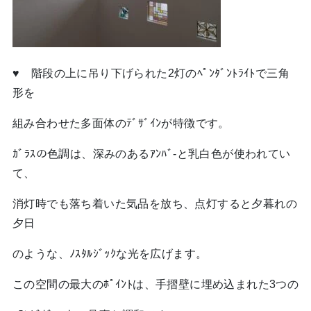
♥ 階段の上に吊り下げられた2灯のﾍﾟﾝﾀﾞﾝﾄﾗｲﾄで三角
形を
組み合わせた多面体のﾃﾞｻﾞｲﾝが特徴です。
ｶﾞﾗｽの色調は、深みのあるｱﾝﾊﾞ-と乳白色が使われてい
て、
消灯時でも落ち着いた気品を放ち、点灯すると夕暮れの
夕日
のような、ﾉｽﾀﾙｼﾞｯｸな光を広げます。
この空間の最大のﾎﾟｲﾝﾄは、手摺壁に埋め込まれた3つの