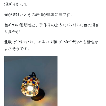
混ざりあって
光が透けたときの表情が非常に豊です。
色ｶﾞﾗｽの透明感と、手作りのようなｱｼﾝﾒﾄﾘ-な色の混ざ
り具合が
北欧ﾓﾀﾞﾝやﾅﾁｭﾅﾙ、あるいは和ﾓﾀﾞﾝなｲﾝﾃﾘｱとも相性が
よさそうです。