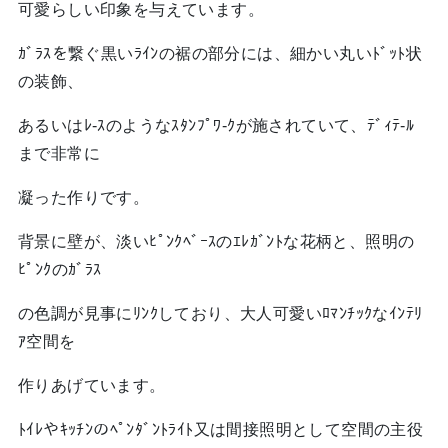
可愛らしい印象を与えています。
ｶﾞﾗｽを繋ぐ黒いﾗｲﾝの裾の部分には、細かい丸いﾄﾞｯﾄ状
の装飾、
あるいはﾚ-ｽのようなｽﾀﾝﾌﾟﾜ-ｸが施されていて、ﾃﾞｨﾃ-ﾙ
まで非常に
凝った作りです。
背景に壁が、淡いﾋﾟﾝｸﾍﾞｰｽのｴﾚｶﾞﾝﾄな花柄と、照明の
ﾋﾟﾝｸのｶﾞﾗｽ
の色調が見事にﾘﾝｸしており、大人可愛いﾛﾏﾝﾁｯｸなｲﾝﾃﾘ
ｱ空間を
作りあげています。
ﾄｲﾚやｷｯﾁﾝのﾍﾟﾝﾀﾞﾝﾄﾗｲﾄ又は間接照明として空間の主役