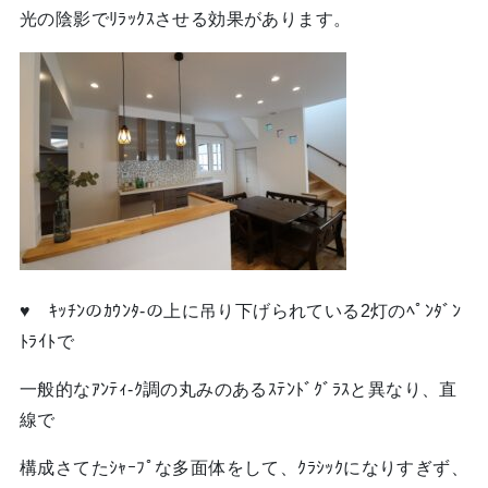
光の陰影でﾘﾗｯｸｽさせる効果があります。
♥ ｷｯﾁﾝのｶｳﾝﾀ-の上に吊り下げられている2灯のﾍﾟﾝﾀﾞﾝ
ﾄﾗｲﾄで
一般的なｱﾝﾃｨ-ｸ調の丸みのあるｽﾃﾝﾄﾞｸﾞﾗｽと異なり、直
線で
構成さてたｼｬｰﾌﾟな多面体をして、ｸﾗｼｯｸになりすぎず、