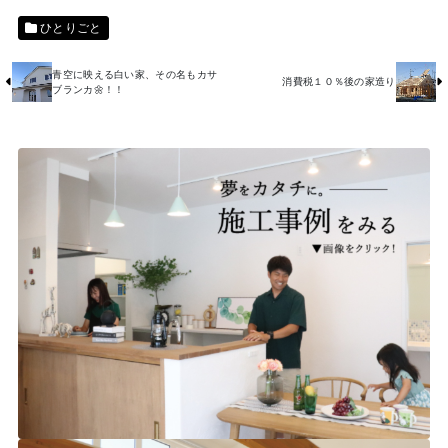
ひとりごと
青空に映える白い家、その名もカサ
消費税１０％後の家造り
ブランカ🌼！！