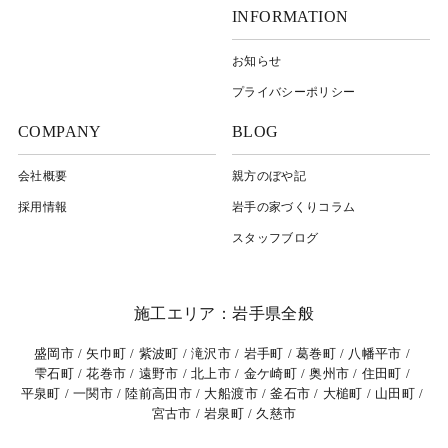
INFORMATION
お知らせ
プライバシーポリシー
COMPANY
BLOG
会社概要
親方のぼや記
採用情報
岩⼿の家づくりコラム
スタッフブログ
施工エリア：岩手県全般
盛岡市
矢巾町
紫波町
滝沢市
岩手町
葛巻町
八幡平市
雫石町
花巻市
遠野市
北上市
金ケ崎町
奥州市
住田町
平泉町
一関市
陸前高田市
大船渡市
釜石市
大槌町
山田町
宮古市
岩泉町
久慈市