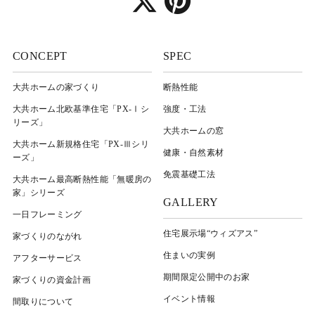
CONCEPT
SPEC
大共ホームの家づくり
断熱性能
大共ホーム北欧基準住宅「PX-Ⅰシ
強度・工法
リーズ」
大共ホームの窓
大共ホーム新規格住宅「PX-Ⅲシリ
健康・自然素材
ーズ」
免震基礎工法
大共ホーム最高断熱性能「無暖房の
家」シリーズ
GALLERY
一日フレーミング
住宅展示場“ウィズアス”
家づくりのながれ
住まいの実例
アフターサービス
期間限定公開中のお家
家づくりの資金計画
イベント情報
間取りについて