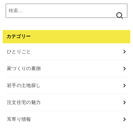
検
索:
カテゴリー
ひとりごと
家づくりの裏側
岩⼿の⼟地探し
注⽂住宅の魅⼒
⽿寄り情報