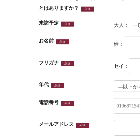
とはありますか？
必須
来訪予定
必須
大人：
お名前
必須
姓：
フリガナ
必須
セイ：
年代
必須
電話番号
必須
メールアドレス
必須