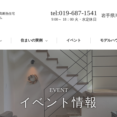
tel:019-687-1541
高断熱住宅
岩手県滝
ム
9:00～ 18：00 火・水定休日
住まいの実例
イベント
モデルハ
EVENT
イベント情報