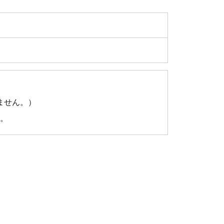
ません。）
。