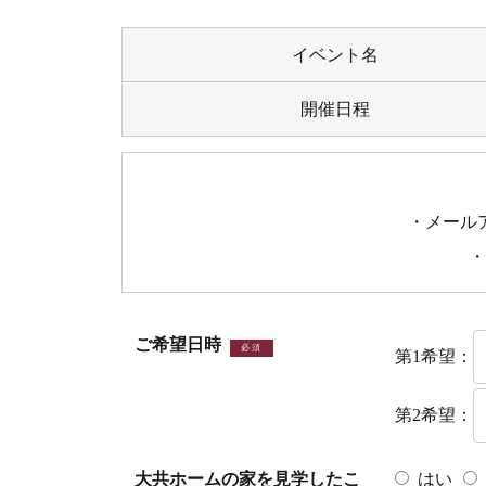
イベント名
開催日程
・メール
・
ご希望日時
必須
第1希望：
第2希望：
大共ホームの家を見学したこ
はい