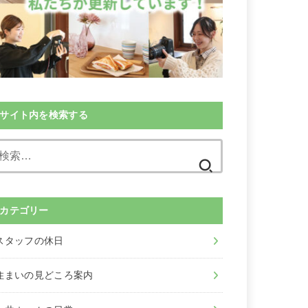
サイト内を検索する
検
索:
カテゴリー
スタッフの休⽇
住まいの⾒どころ案内