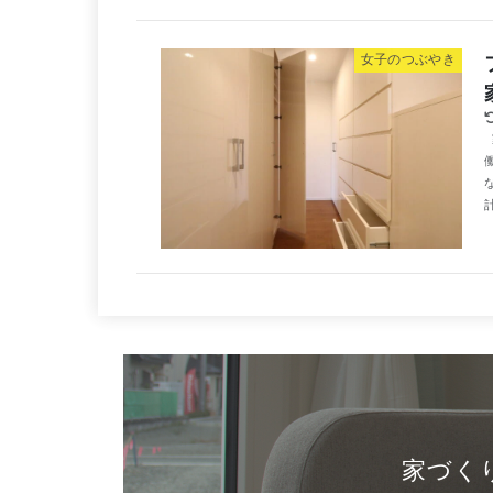
⼥⼦のつぶやき
計
家づく