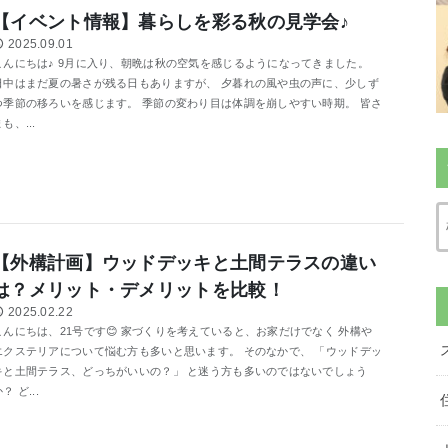
【イベント情報】暮らしを彩る秋の見学会♪
2025.09.01
こんにちは♪ 9月に入り、朝晩は秋の空気を感じるようになってきました。
日中はまだ夏の暑さが残る日もありますが、 夕暮れの風や虫の声に、少しず
つ季節の移ろいを感じます。 季節の変わり目は体調を崩しやすい時期。 皆さ
も、...
【外構計画】ウッドデッキと土間テラスの違い
は？メリット・デメリットを比較！
2025.02.22
こんにちは、21号です😊 家づくりを考えていると、お家だけでなく 外構や
エクステリアについて悩む方も多いと思います。 そのなかで、 「ウッドデッ
キと土間テラス、どっちがいいの？」 と迷う方も多いのではないでしょう
？ ど...