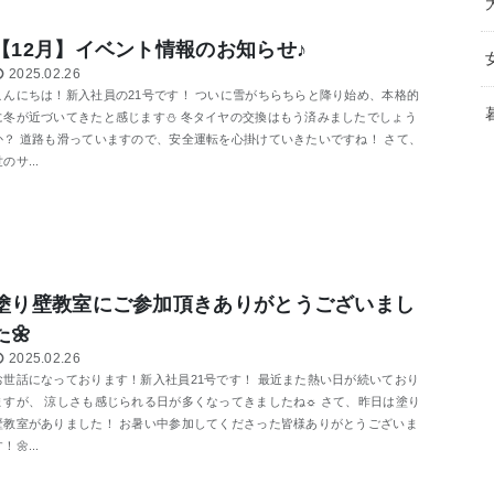
【12月】イベント情報のお知らせ♪
2025.02.26
こんにちは！新入社員の21号です！ ついに雪がちらちらと降り始め、本格的
に冬が近づいてきたと感じます⛄ 冬タイヤの交換はもう済みましたでしょう
か？ 道路も滑っていますので、安全運転を心掛けていきたいですね！ さて、
のサ...
塗り壁教室にご参加頂きありがとうございまし
た🌼
2025.02.26
お世話になっております！新入社員21号です！ 最近また熱い日が続いており
ますが、 涼しさも感じられる日が多くなってきましたね☼ さて、昨日は塗り
壁教室がありました！ お暑い中参加してくださった皆様ありがとうございま
！🌼...