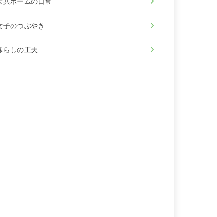
⼤共ホームの⽇常
⼥⼦のつぶやき
暮らしの⼯夫