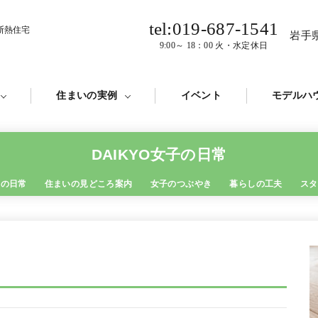
tel:019-687-1541
断熱住宅
岩手
9:00～ 18：00 火・水定休日
住まいの実例
イベント
モデルハ
DAIKYO女子の日常
ムの⽇常
住まいの⾒どころ案内
⼥⼦のつぶやき
暮らしの⼯夫
スタ