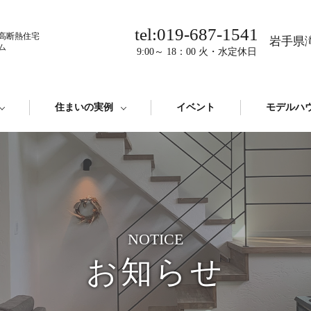
tel:019-687-1541
高断熱住宅
岩手県滝
ム
9:00～ 18：00 火・水定休日
住まいの実例
イベント
モデルハ
NOTICE
お知らせ