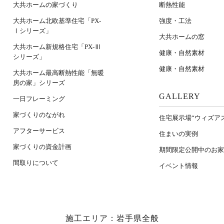
大共ホームの家づくり
断熱性能
大共ホーム北欧基準住宅「PX-
強度・工法
Ⅰシリーズ」
大共ホームの窓
大共ホーム新規格住宅「PX-Ⅲ
健康・自然素材
シリーズ」
健康・自然素材
大共ホーム最高断熱性能「無暖
房の家」シリーズ
GALLERY
一日フレーミング
家づくりのながれ
住宅展示場“ウィズア
アフターサービス
住まいの実例
家づくりの資金計画
期間限定公開中のお家
間取りについて
イベント情報
施工エリア：岩手県全般