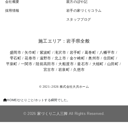
会社概要
親方のぼや記
採用情報
岩⼿の家づくりコラム
スタッフブログ
施工エリア：岩手県全般
盛岡市
矢巾町
紫波町
滝沢市
岩手町
葛巻町
八幡平市
雫石町
花巻市
遠野市
北上市
金ケ崎町
奥州市
住田町
平泉町
一関市
陸前高田市
大船渡市
釜石市
大槌町
山田町
宮古市
岩泉町
久慈市
© 2021–2026 株式会社大共ホーム
HOME
ひとりごと
ホットする瞬間でした。
© 2026
家づくり二人三脚
All Rights Reserved.