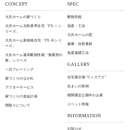
CONCEPT
SPEC
大共ホームの家づくり
断熱性能
大共ホーム北欧基準住宅「PX-Ⅰシ
強度・工法
リーズ」
大共ホームの窓
大共ホーム新規格住宅「PX-Ⅲシリ
健康・自然素材
ーズ」
免震基礎工法
大共ホーム最高断熱性能「無暖房の
家」シリーズ
GALLERY
一日フレーミング
住宅展示場“ウィズアス”
家づくりのながれ
住まいの実例
アフターサービス
期間限定公開中のお家
家づくりの資金計画
イベント情報
間取りについて
INFORMATION
お知らせ