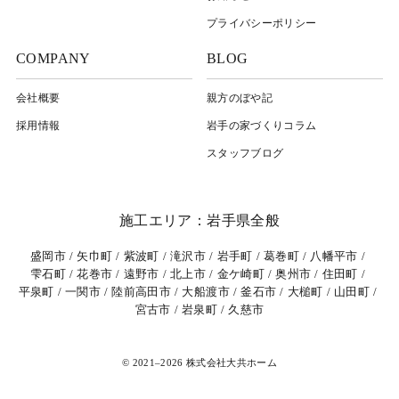
プライバシーポリシー
COMPANY
BLOG
会社概要
親方のぼや記
採用情報
岩⼿の家づくりコラム
スタッフブログ
施工エリア：岩手県全般
盛岡市
矢巾町
紫波町
滝沢市
岩手町
葛巻町
八幡平市
雫石町
花巻市
遠野市
北上市
金ケ崎町
奥州市
住田町
平泉町
一関市
陸前高田市
大船渡市
釜石市
大槌町
山田町
宮古市
岩泉町
久慈市
© 2021–2026 株式会社大共ホーム