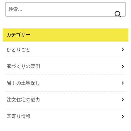
検
索:
カテゴリー
ひとりごと
家づくりの裏側
岩⼿の⼟地探し
注⽂住宅の魅⼒
⽿寄り情報