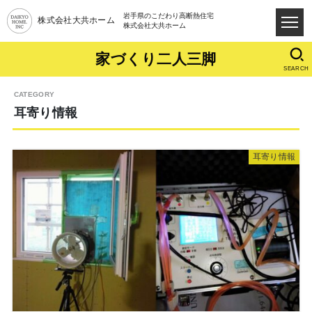
岩手県のこだわり高断熱住宅
株式会社大共ホーム
株式会社大共ホーム
家づくり二人三脚
SEARCH
⽿寄り情報
⽿寄り情報