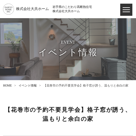
岩手県のこだわり高断熱住宅
株式会社大共ホーム
株式会社大共ホーム
EVENT
イベント情報
HOME
イベント情報
【花巻市の予約不要見学会】格子窓が誘う、温もりと余白の家
【花巻市の​予約不要見学会】格子窓が​誘う、​
温もりと​余白の​家