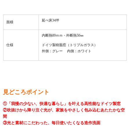
延べ床34坪
面積
内断熱89ｍｍ・外断熱50㎜
仕様
ドイツ製樹脂窓（トリプルガラス）
外側：グレー 内側：ホワイト
見どころポイント
①「我慢の少ない、快適な暮らし」を叶える高性能なドイツ製窓
②吹抜けから降り注ぐ光が、家族をやさしく包み込むあたたかな空
間
③光と素材にこだわった、毎日使いたくなる造作洗面