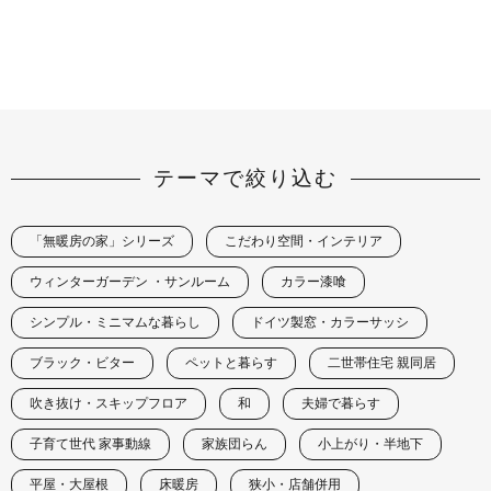
テーマで絞り込む
「無暖房の家」シリーズ
こだわり空間・インテリア
ウィンターガーデン ・サンルーム
カラー漆喰
シンプル・ミニマムな暮らし
ドイツ製窓・カラーサッシ
ブラック・ビター
ペットと暮らす
二世帯住宅 親同居
吹き抜け・スキップフロア
和
夫婦で暮らす
子育て世代 家事動線
家族団らん
小上がり・半地下
平屋・大屋根
床暖房
狭小・店舗併用