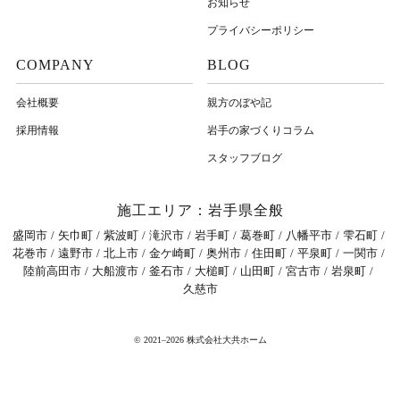
お知らせ
プライバシーポリシー
COMPANY
BLOG
会社概要
親方のぼや記
採用情報
岩⼿の家づくりコラム
スタッフブログ
施工エリア：岩手県全般
盛岡市
矢巾町
紫波町
滝沢市
岩手町
葛巻町
八幡平市
雫石町
花巻市
遠野市
北上市
金ケ崎町
奥州市
住田町
平泉町
一関市
陸前高田市
大船渡市
釜石市
大槌町
山田町
宮古市
岩泉町
久慈市
© 2021–2026 株式会社大共ホーム