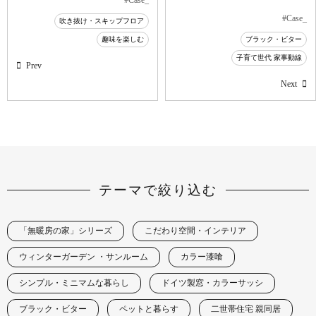
#Case_
吹き抜け・スキップフロア
趣味を楽しむ
ブラック・ビター
子育て世代 家事動線
Prev
Next
テーマで絞り込む
「無暖房の家」シリーズ
こだわり空間・インテリア
ウィンターガーデン ・サンルーム
カラー漆喰
シンプル・ミニマムな暮らし
ドイツ製窓・カラーサッシ
ブラック・ビター
ペットと暮らす
二世帯住宅 親同居