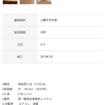
建築場所
八幡平市平館
延床面積
30坪
工法
2×4
竣工
2023年5月
□構造 枠組壁工法（2×4工法）
□床面積 1F ：99.24㎡（30.02坪）
□Ｃ値 0.36ｃ㎡/㎡
□換気 第一種熱交換換気システム
□ 冷暖房 エアコン、床暖