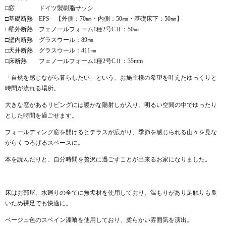
□窓 ドイツ製樹脂サッシ
□基礎断熱 EPS 【外側：70㎜・内側：50㎜・基礎床下：50㎜】
□壁外断熱 フェノールフォーム1種2号CⅡ：50㎜
□壁内断熱 グラスウール：89㎜
□天井断熱 グラスウール：411㎜
□床断熱 フェノールフォーム1種2号CⅡ：35mm
「自然を感じながら暮らしたい」という、お施主様の希望を叶えたゆっくりと
時間が流れる場所。
大きな窓があるリビングには暖かな陽射しが入り、明るい空間の中でゆったり
とした時間を過ごせます。
フォールディング窓を開けるとテラスが広がり、季節を感じられる山々を見な
がらくつろげるスペースに。
本を読んだりと、自分時間を贅沢に過ごすことが出来るお家になりました。
床はお部屋、水廻りの全てに無垢材を使用しており、温もりがあり足触りも良
いため裸足でも快適に。
ベージュ色のスペイン漆喰を使用しており、柔らかい雰囲気を演出。