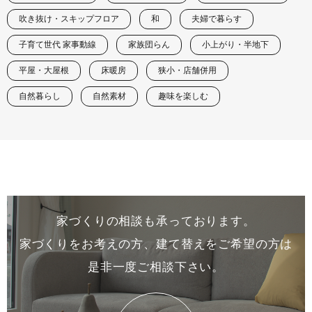
吹き抜け・スキップフロア
和
夫婦で暮らす
子育て世代 家事動線
家族団らん
小上がり・半地下
平屋・大屋根
床暖房
狭小・店舗併用
自然暮らし
自然素材
趣味を楽しむ
家づくりの相談も承っております。
家づくりをお考えの方、建て替えをご希望の方は
是非一度
ご相談下さい。