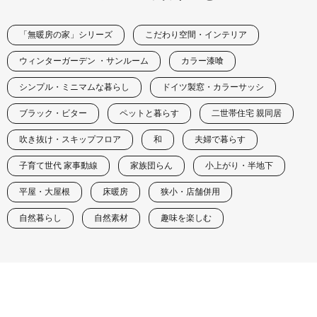
「無暖房の家」シリーズ
こだわり空間・インテリア
ウィンターガーデン ・サンルーム
カラー漆喰
シンプル・ミニマムな暮らし
ドイツ製窓・カラーサッシ
ブラック・ビター
ペットと暮らす
二世帯住宅 親同居
吹き抜け・スキップフロア
和
夫婦で暮らす
子育て世代 家事動線
家族団らん
小上がり・半地下
平屋・大屋根
床暖房
狭小・店舗併用
自然暮らし
自然素材
趣味を楽しむ