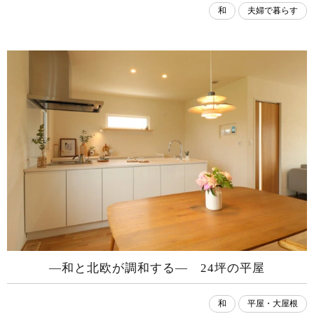
和
夫婦で暮らす
―和と北欧が調和する― 24坪の平屋
和
平屋・大屋根