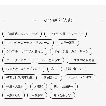
テーマで絞り込む
「無暖房の家」シリーズ
こだわり空間・インテリア
ウィンターガーデン ・サンルーム
カラー漆喰
シンプル・ミニマムな暮らし
ドイツ製窓・カラーサッシ
ブラック・ビター
ペットと暮らす
二世帯住宅 親同居
吹き抜け・スキップフロア
和
夫婦で暮らす
子育て世代 家事動線
家族団らん
小上がり・半地下
平屋・大屋根
床暖房
狭小・店舗併用
自然暮らし
自然素材
趣味を楽しむ