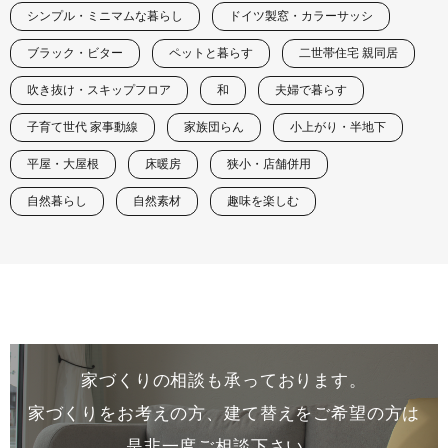
シンプル・ミニマムな暮らし
ドイツ製窓・カラーサッシ
ブラック・ビター
ペットと暮らす
二世帯住宅 親同居
吹き抜け・スキップフロア
和
夫婦で暮らす
子育て世代 家事動線
家族団らん
小上がり・半地下
平屋・大屋根
床暖房
狭小・店舗併用
自然暮らし
自然素材
趣味を楽しむ
家づくりの相談も承っております。
家づくりをお考えの方、建て替えをご希望の方は
是非一度
ご相談下さい。