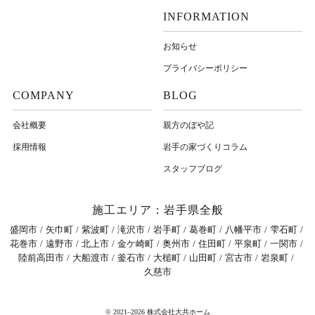
INFORMATION
お知らせ
プライバシーポリシー
COMPANY
BLOG
会社概要
親方のぼや記
採用情報
岩⼿の家づくりコラム
スタッフブログ
施工エリア：岩手県全般
盛岡市
矢巾町
紫波町
滝沢市
岩手町
葛巻町
八幡平市
雫石町
花巻市
遠野市
北上市
金ケ崎町
奥州市
住田町
平泉町
一関市
陸前高田市
大船渡市
釜石市
大槌町
山田町
宮古市
岩泉町
久慈市
© 2021–2026 株式会社大共ホーム