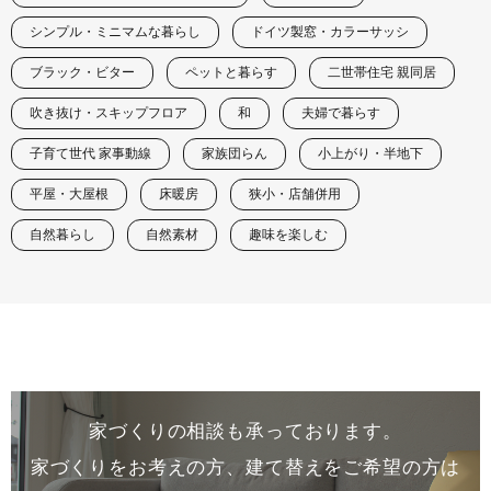
シンプル・ミニマムな暮らし
ドイツ製窓・カラーサッシ
ブラック・ビター
ペットと暮らす
二世帯住宅 親同居
吹き抜け・スキップフロア
和
夫婦で暮らす
子育て世代 家事動線
家族団らん
小上がり・半地下
平屋・大屋根
床暖房
狭小・店舗併用
自然暮らし
自然素材
趣味を楽しむ
家づくりの相談も承っております。
家づくりをお考えの方、建て替えをご希望の方は