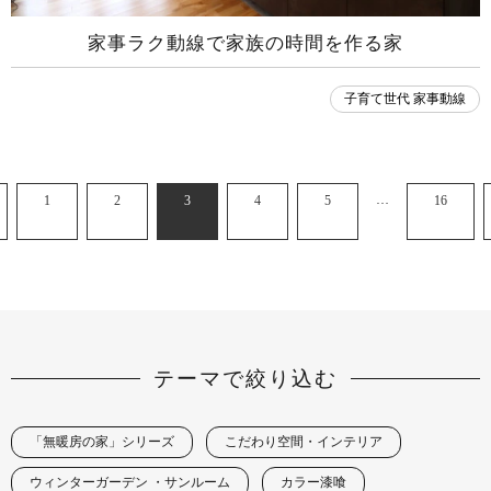
家事ラク動線で家族の時間を作る家
子育て世代 家事動線
…
1
2
3
4
5
16
テーマで絞り込む
「無暖房の家」シリーズ
こだわり空間・インテリア
ウィンターガーデン ・サンルーム
カラー漆喰