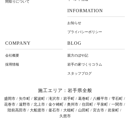
間取りについて
INFORMATION
お知らせ
プライバシーポリシー
COMPANY
BLOG
会社概要
親方のぼや記
採用情報
岩⼿の家づくりコラム
スタッフブログ
施工エリア：岩手県全般
盛岡市
矢巾町
紫波町
滝沢市
岩手町
葛巻町
八幡平市
雫石町
花巻市
遠野市
北上市
金ケ崎町
奥州市
住田町
平泉町
一関市
陸前高田市
大船渡市
釜石市
大槌町
山田町
宮古市
岩泉町
久慈市