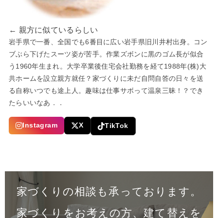
← 親方に似ているらしい
岩手県で一番、全国でも6番目に広い岩手県旧川井村出身。コン
ブぶら下げたスーツ姿が苦手。作業ズボンに黒のゴム長が似合
う1960年生まれ。大学卒業後住宅会社勤務を経て1988年(株)大
共ホームを設立親方就任？家づくりに未だ自問自答の日々を送
る自称いつでも途上人。趣味は仕事サボって温泉三昧！？でき
たらいいなあ．．
Instagram
X
TikTok
家づくりの相談も承っております。
家づくりをお考えの方、建て替えを