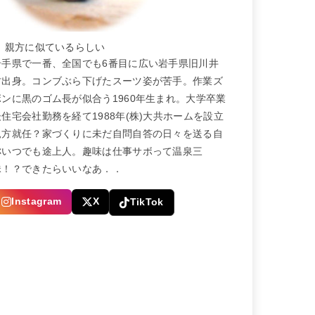
← 親方に似ているらしい
岩手県で一番、全国でも6番目に広い岩手県旧川井
村出身。コンブぶら下げたスーツ姿が苦手。作業ズ
ボンに黒のゴム長が似合う1960年生まれ。大学卒業
後住宅会社勤務を経て1988年(株)大共ホームを設立
親方就任？家づくりに未だ自問自答の日々を送る自
称いつでも途上人。趣味は仕事サボって温泉三
昧！？できたらいいなあ．．
Instagram
X
TikTok