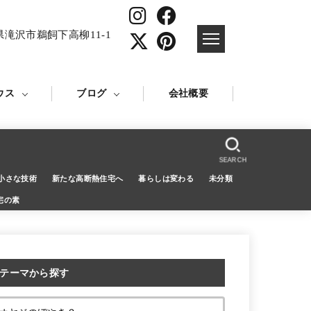
県滝沢市鵜飼下高柳11-1
ウス
ブログ
会社概要
SEARCH
小さな技術
新たな高断熱住宅へ
暮らしは変わる
未分類
宅の素
テーマから探す