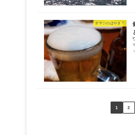
オヤジのぼやき？
1
2