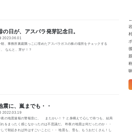
母の日が、アスパラ発芽記念日。
2023.06.01
今朝、事務所裏庭隅っこに埋めたアスパラガスの株の場所をチェックする
と、 なんと、芽が！？
地震に、嵐までも・・
2022.03.19
昨夜の地震速報の警報音に、 またかい！？ と身構えて心して待つも、結局
揺れをまったく感じなかったのは不思議だ。 昨夜の地震は何だったのか・・
そして朝起きれば外はすごいことに・・ 地震も、雪も、もうおだくさん！し