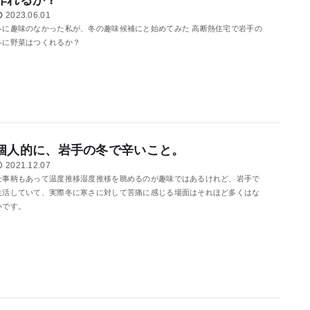
2023.06.01
冬に趣味のなかった私が、冬の趣味候補にと始めてみた 高断熱住宅で岩手の
冬に野菜はつくれるか？
個人的に、岩手の冬で辛いこと。
2021.12.07
仕事柄もあって温度推移湿度推移を眺めるのが趣味ではあるけれど、岩手で
生活していて、実際冬に寒さに対して苦痛に感じる場面はそれほど多くはな
いです。