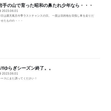
岩手の山で育った昭和の鼻たれ少年なら・・・
2023.06.01
昨日は露天風呂今季ラストチャンスの日。 一度は目的地を目指し車を走りだ
させたものの・・・
1/fゆらぎシーズン終了。。
2023.06.01
レースにまた誘ってください！