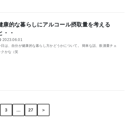
健康的な暮らしにアルコール摂取量を考える
と・・
2023.06.01
今日は、自分が健康的な暮らし方かどうかについて。 簡単な話、飲酒量チェ
ックかな（笑
3
…
27
＞