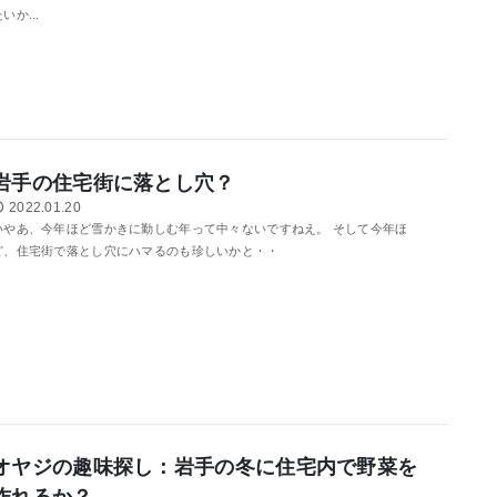
いか...
岩手の住宅街に落とし穴？
2022.01.20
いやあ、今年ほど雪かきに勤しむ年って中々ないですねえ。 そして今年ほ
ど、住宅街で落とし穴にハマるのも珍しいかと・・
オヤジの趣味探し：岩手の冬に住宅内で野菜を
作れるか？