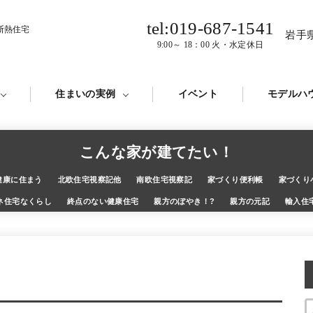
tel:019-687-1541
断熱住宅
岩手
9:00～ 18：00 火・水定休日
住まいの実例
イベント
モデルハ
こんな家が建てたい！
健康に住まう
北欧住宅視察記他
南欧住宅視察記
家づくり便利帳
家づくり
ネ住宅なくらし
終点のない健康住宅
親方のぼやき！?
親方の元記
輸入住