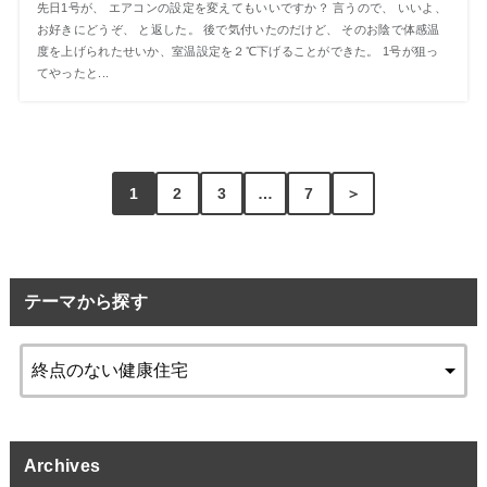
先日1号が、 エアコンの設定を変えてもいいですか？ 言うので、 いいよ、
お好きにどうぞ、 と返した。 後で気付いたのだけど、 そのお陰で体感温
度を上げられたせいか、室温設定を２℃下げることができた。 1号が狙っ
てやったと...
1
2
3
…
7
＞
テーマから探す
Archives