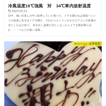
冷風温度19℃強風 対 34℃車内放射温度
2025.05.22
日中、強い日差しの中に駐車していた軽バス。ドアを開ければ熱気？とい
うか熱波に先ずはドアを開け、それからエンジンをかけエアコンの送風が
冷たくなるの待つ。 吹き出し温度が冷たくなったらドアを閉め乗り込
む・・・つもりが熱い送風...
終点のない健康住宅