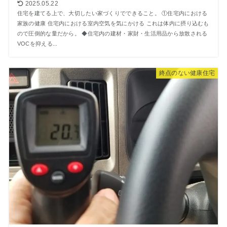
2025.05.22
住宅を建てる上で、大切したい家づくりでできること。 ①住宅内における
家族の健康 住宅内における室内空気を気にかける これは体内に摂り込むも
ので圧倒的な量だから。 ◆住宅内の建材・家財・生活用品から放散される
VOCを抑える...
終点のない健康住宅