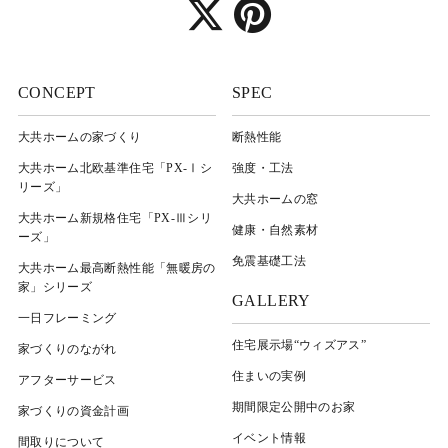
CONCEPT
SPEC
大共ホームの家づくり
断熱性能
大共ホーム北欧基準住宅「PX-Ⅰシ
強度・工法
リーズ」
大共ホームの窓
大共ホーム新規格住宅「PX-Ⅲシリ
健康・自然素材
ーズ」
免震基礎工法
大共ホーム最高断熱性能「無暖房の
家」シリーズ
GALLERY
一日フレーミング
住宅展示場“ウィズアス”
家づくりのながれ
住まいの実例
アフターサービス
期間限定公開中のお家
家づくりの資金計画
イベント情報
間取りについて