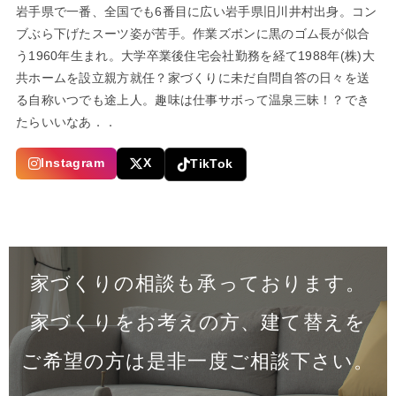
岩手県で一番、全国でも6番目に広い岩手県旧川井村出身。コン
ブぶら下げたスーツ姿が苦手。作業ズボンに黒のゴム長が似合
う1960年生まれ。大学卒業後住宅会社勤務を経て1988年(株)大
共ホームを設立親方就任？家づくりに未だ自問自答の日々を送
る自称いつでも途上人。趣味は仕事サボって温泉三昧！？でき
たらいいなあ．．
Instagram
X
TikTok
家づくりの相談も承っております。
家づくりをお考えの方、建て替えを
ご希望の方は是非一度
ご相談下さい。