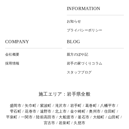
INFORMATION
お知らせ
プライバシーポリシー
COMPANY
BLOG
会社概要
親方のぼや記
採用情報
岩⼿の家づくりコラム
スタッフブログ
施工エリア：岩手県全般
盛岡市
矢巾町
紫波町
滝沢市
岩手町
葛巻町
八幡平市
雫石町
花巻市
遠野市
北上市
金ケ崎町
奥州市
住田町
平泉町
一関市
陸前高田市
大船渡市
釜石市
大槌町
山田町
宮古市
岩泉町
久慈市