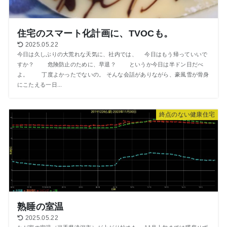
住宅のスマート化計画に、TVOCも。
2025.05.22
今日は久しぶりの大荒れな天気に、社内では、 今日はもう帰っていいで
すか？ 危険防止のために、早退？ というか今日は半ドン日だべ
よ。 丁度よかったでないの。 そんな会話がありながら、豪風雪が骨身
にこたえる一日...
終点のない健康住宅
熟睡の室温
2025.05.22