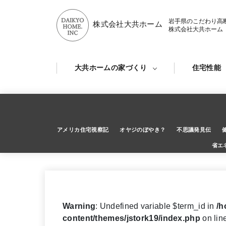
岩手県のこだわり高
株式会社大共ホーム
株式会社大共ホーム
大共ホームの家づくり
住宅性能
アメリカ住宅視察記
オヤジのぼやき？
不思議発見伝
省エ
Warning
: Undefined variable $term_id in
/h
content/themes/jstork19/index.php
on lin