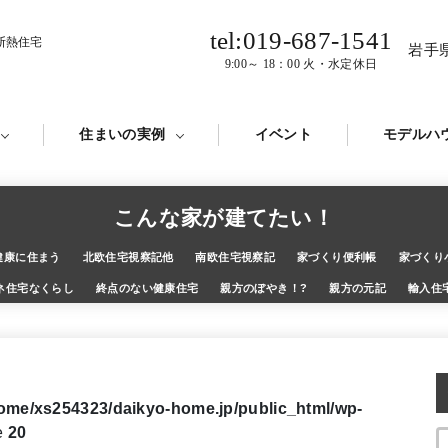
tel:019-687-1541
断熱住宅
岩手
9:00～ 18：00 火・水定休日
住まいの実例
イベント
モデルハ
こんな家が建てたい！
健康に住まう
北欧住宅視察記他
南欧住宅視察記
家づくり便利帳
家づくり
ネ住宅なくらし
終点のない健康住宅
親方のぼやき！?
親方の元記
輸入住
ome/xs254323/daikyo-home.jp/public_html/wp-
e
20