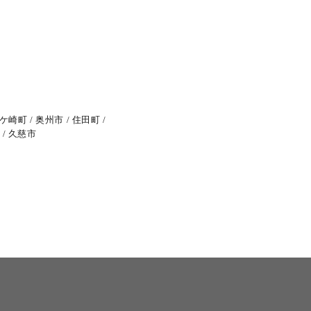
ケ崎町
奥州市
住田町
久慈市