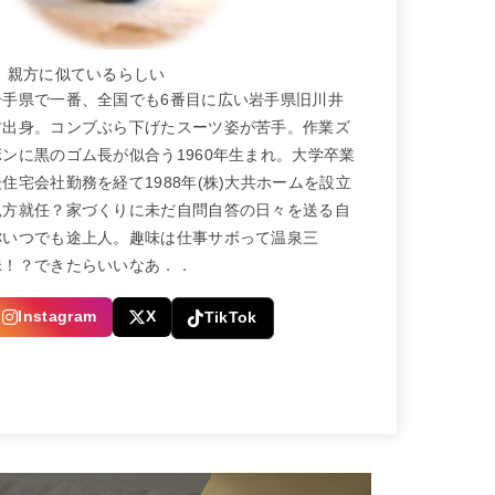
← 親方に似ているらしい
岩手県で一番、全国でも6番目に広い岩手県旧川井
村出身。コンブぶら下げたスーツ姿が苦手。作業ズ
ボンに黒のゴム長が似合う1960年生まれ。大学卒業
後住宅会社勤務を経て1988年(株)大共ホームを設立
親方就任？家づくりに未だ自問自答の日々を送る自
称いつでも途上人。趣味は仕事サボって温泉三
昧！？できたらいいなあ．．
Instagram
X
TikTok