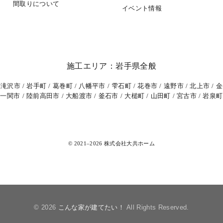
間取りについて
イベント情報
施工エリア：岩手県全般
滝沢市
岩手町
葛巻町
八幡平市
雫石町
花巻市
遠野市
北上市
金
一関市
陸前高田市
大船渡市
釜石市
大槌町
山田町
宮古市
岩泉町
© 2021–2026 株式会社大共ホーム
© 2026
こんな家が建てたい！
All Rights Reserved.