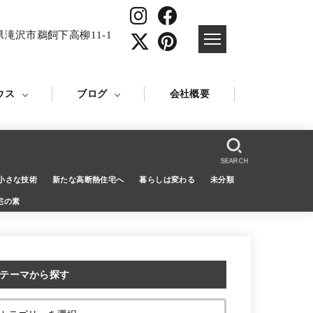
県滝沢市鵜飼下高柳11-1
ウス
ブログ
会社概要
SEARCH
小さな技術
新たな高断熱住宅へ
暮らしは変わる
未分類
宅の素
テーマから探す