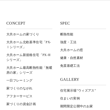
CONCEPT
SPEC
大共ホームの家づくり
断熱性能
大共ホーム北欧基準住宅「PX-
強度・工法
Ⅰシリーズ」
大共ホームの窓
大共ホーム新規格住宅「PX-Ⅲ
健康・自然素材
シリーズ」
免震基礎工法
大共ホーム最高断熱性能「無暖
房の家」シリーズ
GALLERY
一日フレーミング
家づくりのながれ
住宅展示場“ウィズアス”
アフターサービス
住まいの実例
家づくりの資金計画
期間限定公開中のお家