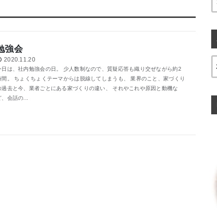
勉強会
2020.11.20
今日は、社内勉強会の日。 少人数制なので、質疑応答も織り交ぜながら約2
時間。 ちょくちょくテーマからは脱線してしまうも、 業界のこと、家づくり
の過去と今、業者ごとにある家づくりの違い、 それやこれや原因と動機な
ど、会話の...