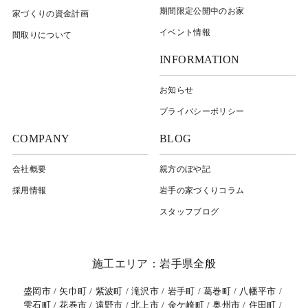
期間限定公開中のお家
家づくりの資金計画
イベント情報
間取りについて
INFORMATION
お知らせ
プライバシーポリシー
COMPANY
BLOG
会社概要
親方のぼや記
採用情報
岩⼿の家づくりコラム
スタッフブログ
施工エリア：岩手県全般
盛岡市
矢巾町
紫波町
滝沢市
岩手町
葛巻町
八幡平市
雫石町
花巻市
遠野市
北上市
金ケ崎町
奥州市
住田町