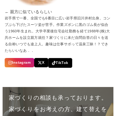
← 親方に似ているらしい
岩手県で一番、全国でも6番目に広い岩手県旧川井村出身。コン
ブぶら下げたスーツ姿が苦手。作業ズボンに黒のゴム長が似合
う1960年生まれ。大学卒業後住宅会社勤務を経て1988年(株)大
共ホームを設立親方就任？家づくりに未だ自問自答の日々を送
る自称いつでも途上人。趣味は仕事サボって温泉三昧！？でき
たらいいなあ．．
Instagram
X
TikTok
家づくりの相談も承っております。
家づくりをお考えの方、建て替えを