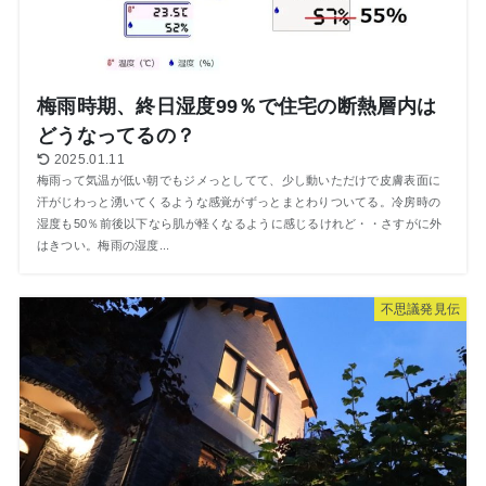
梅雨時期、終日湿度99％で住宅の断熱層内は
どうなってるの？
2025.01.11
梅雨って気温が低い朝でもジメっとしてて、少し動いただけで皮膚表面に
汗がじわっと湧いてくるような感覚がずっとまとわりついてる。冷房時の
湿度も50％前後以下なら肌が軽くなるように感じるけれど・・さすがに外
はきつい。梅雨の湿度...
不思議発見伝