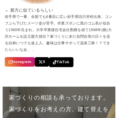
← 親方に似ているらしい
岩手県で一番、全国でも6番目に広い岩手県旧川井村出身。コン
ブぶら下げたスーツ姿が苦手。作業ズボンに黒のゴム長が似合
う1960年生まれ。大学卒業後住宅会社勤務を経て1988年(株)大
共ホームを設立親方就任？家づくりに未だ自問自答の日々を送
る自称いつでも途上人。趣味は仕事サボって温泉三昧！？でき
たらいいなあ．．
Instagram
X
TikTok
家づくりの相談も承っております。
家づくりをお考えの方、建て替えを