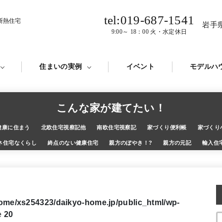
tel:019-687-1541
断熱住宅
岩手
9:00～ 18：00 火・水定休日
住まいの実例
イベント
モデルハ
こんな家が建てたい！
健康に住まう
北欧住宅視察記他
南欧住宅視察記
家づくり便利帳
家づくり
ネ住宅なくらし
終点のない健康住宅
親方のぼやき！?
親方の元記
輸入住
ome/xs254323/daikyo-home.jp/public_html/wp-
e
20