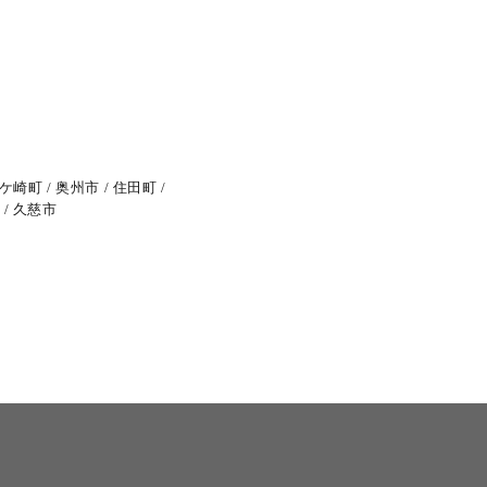
ケ崎町
奥州市
住田町
久慈市