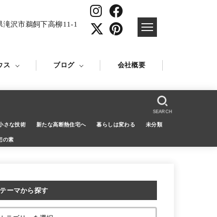
県滝沢市鵜飼下高柳11-1
ウス
ブログ
会社概要
SEARCH
小さな技術
新たな高断熱住宅へ
暮らしは変わる
未分類
宅の素
テーマから探す