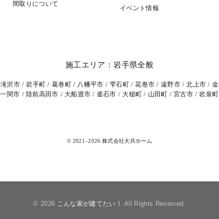
間取りについて
イベント情報
施工エリア：岩手県全般
滝沢市
岩手町
葛巻町
八幡平市
雫石町
花巻市
遠野市
北上市
金
一関市
陸前高田市
大船渡市
釜石市
大槌町
山田町
宮古市
岩泉町
© 2021–2026 株式会社大共ホーム
© 2026
こんな家が建てたい！
All Rights Reserved.