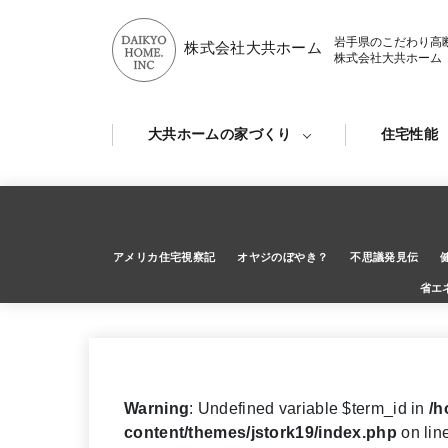
岩手県のこだわり高
株式会社大共ホーム
株式会社大共ホーム
大共ホームの家づくり
住宅性能
アメリカ住宅視察記
オヤジのぼやき？
不思議発見伝
省エ
Warning
: Undefined variable $term_id in
/h
content/themes/jstork19/index.php
on lin