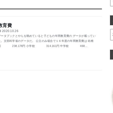
教育費
2020.10.26
データブックとやらを眺めていると子どもの年間教育費の データが載ってい
た。文部科学省のデータだ。 公立のみ場合で１６年度の年間教育費は 幼稚
園 238.178円 小学校 314.161円 中学校 468...