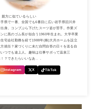
← 親方に似ているらしい
岩手県で一番、全国でも6番目に広い岩手県旧川井
村出身。コンブぶら下げたスーツ姿が苦手。作業ズ
ボンに黒のゴム長が似合う1960年生まれ。大学卒業
後住宅会社勤務を経て1988年(株)大共ホームを設立
親方就任？家づくりに未だ自問自答の日々を送る自
称いつでも途上人。趣味は仕事サボって温泉三
昧！？できたらいいなあ．．
Instagram
X
TikTok