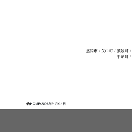
盛岡市
矢巾町
紫波町
平泉町
HOME
2006年
4月
14日