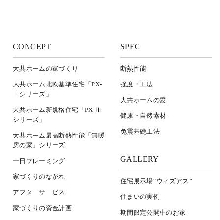
CONCEPT
SPEC
大共ホームの家づくり
断熱性能
大共ホーム北欧基準住宅「PX-
強度・工法
Ⅰシリーズ」
大共ホームの窓
大共ホーム新規格住宅「PX-Ⅲ
健康・自然素材
シリーズ」
免震基礎工法
大共ホーム最高断熱性能「無暖
房の家」シリーズ
GALLERY
一日フレーミング
家づくりのながれ
住宅展示場“ウィズアス”
アフターサービス
住まいの実例
家づくりの資金計画
期間限定公開中のお家