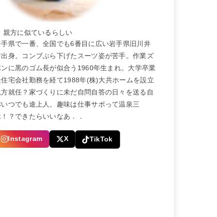
← 親方に似ているらしい
岩手県で一番、全国でも6番目に広い岩手県旧川井
村出身。コンブぶら下げたスーツ姿が苦手。作業ズ
ボンに黒のゴム長が似合う1960年生まれ。大学卒業
後住宅会社勤務を経て1988年(株)大共ホームを設立
親方就任？家づくりに未だ自問自答の日々を送る自
称いつでも途上人。趣味は仕事サボって温泉三
昧！？できたらいいなあ．．
Instagram
X
TikTok