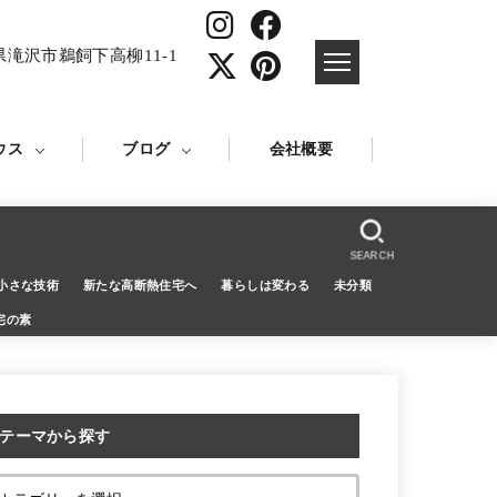
県滝沢市鵜飼下高柳11-1
ウス
ブログ
会社概要
SEARCH
小さな技術
新たな高断熱住宅へ
暮らしは変わる
未分類
宅の素
テーマから探す