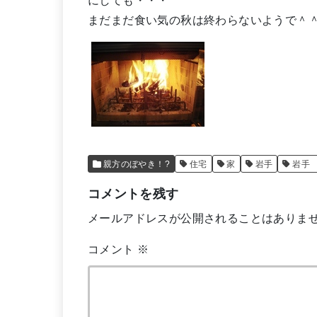
にしても・・・
まだまだ食い気の秋は終わらないようで＾
親方のぼやき！?
住宅
家
岩手
岩手
コメントを残す
メールアドレスが公開されることはありま
コメント
※