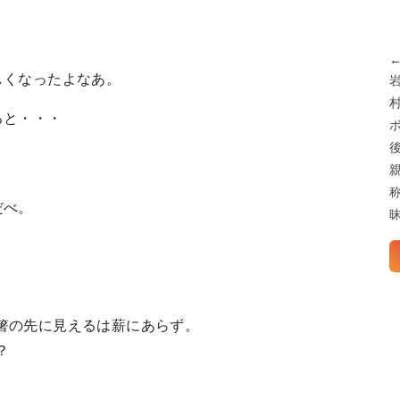
しくなったよなあ。
ると・・・
強だべ。
箸の先に見えるは薪にあらず。
？