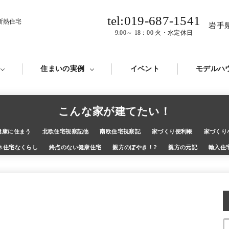
tel:019-687-1541
断熱住宅
岩手
9:00～ 18：00 火・水定休日
住まいの実例
イベント
モデルハ
こんな家が建てたい！
健康に住まう
北欧住宅視察記他
南欧住宅視察記
家づくり便利帳
家づくり
ネ住宅なくらし
終点のない健康住宅
親方のぼやき！?
親方の元記
輸入住