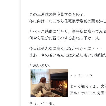
この三連休の住宅見学会も終了。
冬に向け、なにやら住宅展示場前の葉も淋
とぺっこ感傷にひたり、事務所に戻ってみ
何やら暖炉に薪くべするあねっ子が一人。
今日はそんなに寒くはなかったべに・・・
まあ、今の若いもんには火起しもいい勉
と思いきや、
・・？・・？
よ～く観りゃぁ、火
アルミホイルの丸玉
そう、イ・モ。