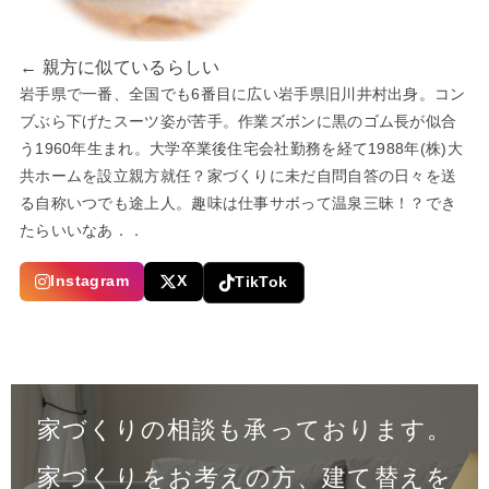
← 親方に似ているらしい
岩手県で一番、全国でも6番目に広い岩手県旧川井村出身。コン
ブぶら下げたスーツ姿が苦手。作業ズボンに黒のゴム長が似合
う1960年生まれ。大学卒業後住宅会社勤務を経て1988年(株)大
共ホームを設立親方就任？家づくりに未だ自問自答の日々を送
る自称いつでも途上人。趣味は仕事サボって温泉三昧！？でき
たらいいなあ．．
Instagram
X
TikTok
家づくりの相談も承っております。
家づくりをお考えの方、建て替えを