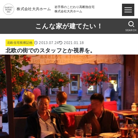
岩手県のこだわり高断熱住宅
株式会社大共ホーム
株式会社大共ホーム
こんな家が建てたい！
SEARCH
2013.07.24
2021.01.18
北欧住宅視察記他
北欧の街でのスタッフとか視界を。