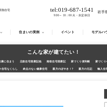
tel:019-687-1541
断熱住宅
岩手
9:00～ 18：00 火・水定休日
住まいの実例
イベント
モデルハ
こんな家が建てたい！
健康に住まう
北欧住宅視察記他
南欧住宅視察記
家づくり便利帳
家づくり
ネ住宅なくらし
終点のない健康住宅
親方のぼやき！?
親方の元記
輸入住