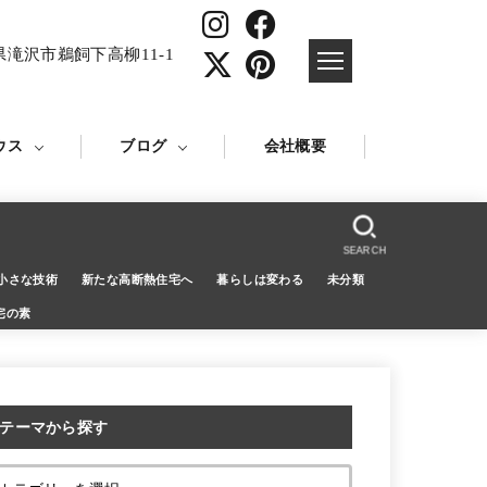
県滝沢市鵜飼下高柳11-1
ウス
ブログ
会社概要
SEARCH
小さな技術
新たな高断熱住宅へ
暮らしは変わる
未分類
宅の素
テーマから探す