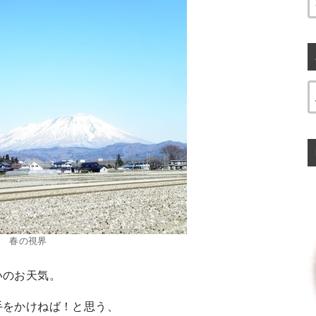
春の視界
いのお天気。
手をかけねば！と思う、