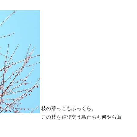
枝の芽っこもふっくら。
この枝を飛び交う鳥たちも何やら賑