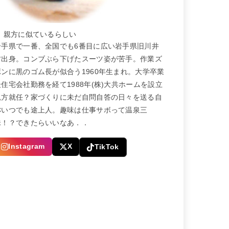
← 親方に似ているらしい
岩手県で一番、全国でも6番目に広い岩手県旧川井
村出身。コンブぶら下げたスーツ姿が苦手。作業ズ
ボンに黒のゴム長が似合う1960年生まれ。大学卒業
後住宅会社勤務を経て1988年(株)大共ホームを設立
親方就任？家づくりに未だ自問自答の日々を送る自
称いつでも途上人。趣味は仕事サボって温泉三
昧！？できたらいいなあ．．
Instagram
X
TikTok