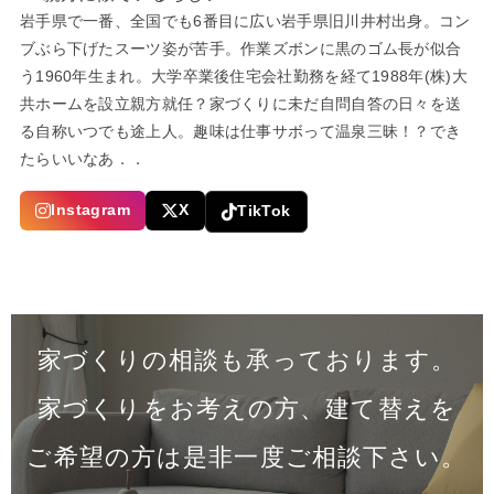
岩手県で一番、全国でも6番目に広い岩手県旧川井村出身。コン
ブぶら下げたスーツ姿が苦手。作業ズボンに黒のゴム長が似合
う1960年生まれ。大学卒業後住宅会社勤務を経て1988年(株)大
共ホームを設立親方就任？家づくりに未だ自問自答の日々を送
る自称いつでも途上人。趣味は仕事サボって温泉三昧！？でき
たらいいなあ．．
Instagram
X
TikTok
家づくりの相談も承っております。
家づくりをお考えの方、建て替えを
ご希望の方は是非一度
ご相談下さい。