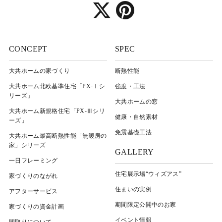
CONCEPT
SPEC
大共ホームの家づくり
断熱性能
大共ホーム北欧基準住宅「PX-Ⅰシ
強度・工法
リーズ」
大共ホームの窓
大共ホーム新規格住宅「PX-Ⅲシリ
健康・自然素材
ーズ」
免震基礎工法
大共ホーム最高断熱性能「無暖房の
家」シリーズ
GALLERY
一日フレーミング
住宅展示場“ウィズアス”
家づくりのながれ
住まいの実例
アフターサービス
期間限定公開中のお家
家づくりの資金計画
イベント情報
間取りについて