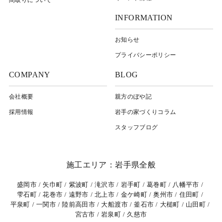
INFORMATION
お知らせ
プライバシーポリシー
COMPANY
BLOG
会社概要
親方のぼや記
採用情報
岩⼿の家づくりコラム
スタッフブログ
施工エリア：岩手県全般
盛岡市
矢巾町
紫波町
滝沢市
岩手町
葛巻町
八幡平市
雫石町
花巻市
遠野市
北上市
金ケ崎町
奥州市
住田町
平泉町
一関市
陸前高田市
大船渡市
釜石市
大槌町
山田町
宮古市
岩泉町
久慈市