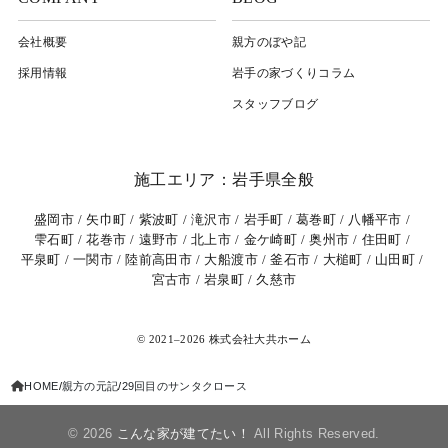
会社概要
親方のぼや記
採用情報
岩⼿の家づくりコラム
スタッフブログ
施工エリア：岩手県全般
盛岡市
矢巾町
紫波町
滝沢市
岩手町
葛巻町
八幡平市
雫石町
花巻市
遠野市
北上市
金ケ崎町
奥州市
住田町
平泉町
一関市
陸前高田市
大船渡市
釜石市
大槌町
山田町
宮古市
岩泉町
久慈市
© 2021–2026 株式会社大共ホーム
HOME
親方の元記
29回目のサンタクロース
© 2026
こんな家が建てたい！
All Rights Reserved.