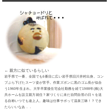
← 親方に似ているらしい
岩手県で一番、全国でも6番目に広い岩手県旧川井村出身。コン
ブぶら下げたスーツ姿が苦手。作業ズボンに黒のゴム長が似合
う1960年生まれ。大学卒業後住宅会社勤務を経て1988年(株)大
共ホームを設立親方就任？家づくりに未だ自問自答の日々を送
る自称いつでも途上人。趣味は仕事サボって温泉三昧！？でき
たらいいなあ．．