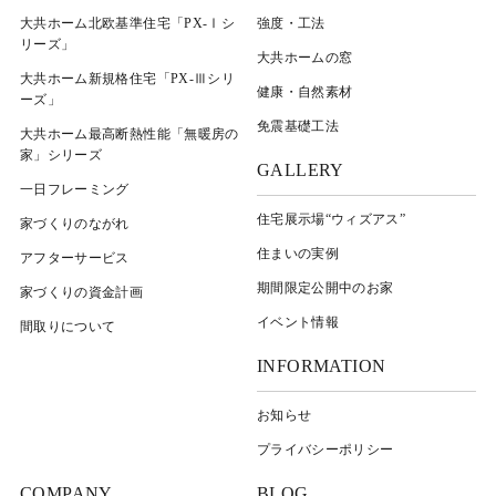
大共ホーム北欧基準住宅「PX-Ⅰシ
強度・工法
リーズ」
大共ホームの窓
大共ホーム新規格住宅「PX-Ⅲシリ
健康・自然素材
ーズ」
免震基礎工法
大共ホーム最高断熱性能「無暖房の
家」シリーズ
GALLERY
一日フレーミング
住宅展示場“ウィズアス”
家づくりのながれ
住まいの実例
アフターサービス
期間限定公開中のお家
家づくりの資金計画
イベント情報
間取りについて
INFORMATION
お知らせ
プライバシーポリシー
COMPANY
BLOG