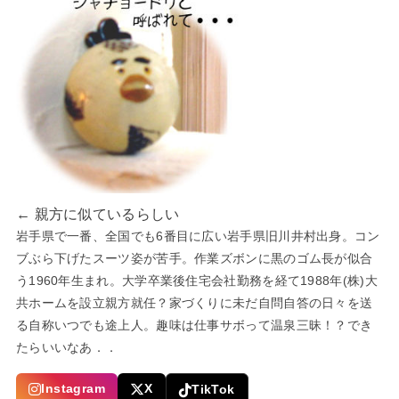
← 親方に似ているらしい
岩手県で一番、全国でも6番目に広い岩手県旧川井村出身。コン
ブぶら下げたスーツ姿が苦手。作業ズボンに黒のゴム長が似合
う1960年生まれ。大学卒業後住宅会社勤務を経て1988年(株)大
共ホームを設立親方就任？家づくりに未だ自問自答の日々を送
る自称いつでも途上人。趣味は仕事サボって温泉三昧！？でき
たらいいなあ．．
Instagram
X
TikTok