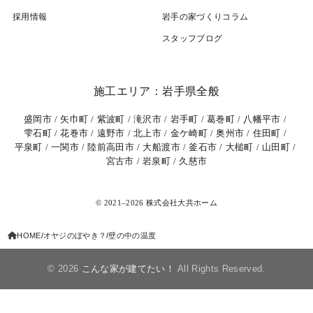
採用情報
岩⼿の家づくりコラム
スタッフブログ
施工エリア：岩手県全般
盛岡市
矢巾町
紫波町
滝沢市
岩手町
葛巻町
八幡平市
雫石町
花巻市
遠野市
北上市
金ケ崎町
奥州市
住田町
平泉町
一関市
陸前高田市
大船渡市
釜石市
大槌町
山田町
宮古市
岩泉町
久慈市
© 2021–2026 株式会社大共ホーム
HOME
オヤジのぼやき？
壁の中の温度
© 2026
こんな家が建てたい！
All Rights Reserved.