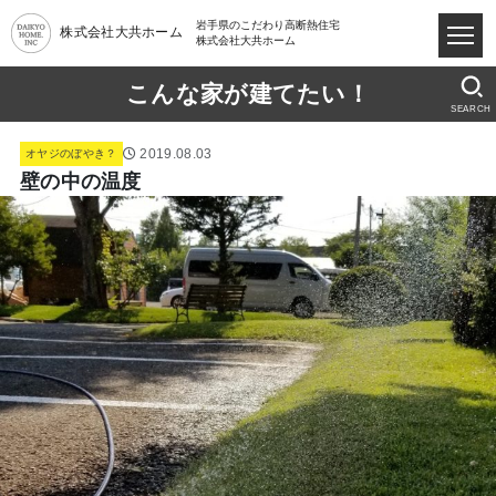
岩手県のこだわり高断熱住宅
株式会社大共ホーム
株式会社大共ホーム
こんな家が建てたい！
SEARCH
2019.08.03
オヤジのぼやき？
壁の中の温度