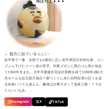
← 親方に似ているらしい
岩手県で一番、全国でも6番目に広い岩手県旧川井村出身。コン
ブぶら下げたスーツ姿が苦手。作業ズボンに黒のゴム長が似合
う1960年生まれ。大学卒業後住宅会社勤務を経て1988年(株)大
共ホームを設立親方就任？家づくりに未だ自問自答の日々を送
る自称いつでも途上人。趣味は仕事サボって温泉三昧！？でき
たらいいなあ．．
Instagram
X
TikTok