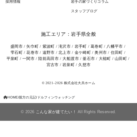
採用情報
岩⼿の家づくりコラム
スタッフブログ
施工エリア：岩手県全般
盛岡市
矢巾町
紫波町
滝沢市
岩手町
葛巻町
八幡平市
雫石町
花巻市
遠野市
北上市
金ケ崎町
奥州市
住田町
平泉町
一関市
陸前高田市
大船渡市
釜石市
大槌町
山田町
宮古市
岩泉町
久慈市
© 2021–2026 株式会社大共ホーム
HOME
親方の元記
ドルフィンウォッチング
© 2026
こんな家が建てたい！
All Rights Reserved.