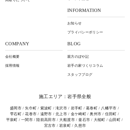
INFORMATION
お知らせ
プライバシーポリシー
COMPANY
BLOG
会社概要
親方のぼや記
採用情報
岩⼿の家づくりコラム
スタッフブログ
施工エリア：岩手県全般
盛岡市
矢巾町
紫波町
滝沢市
岩手町
葛巻町
八幡平市
雫石町
花巻市
遠野市
北上市
金ケ崎町
奥州市
住田町
平泉町
一関市
陸前高田市
大船渡市
釜石市
大槌町
山田町
宮古市
岩泉町
久慈市