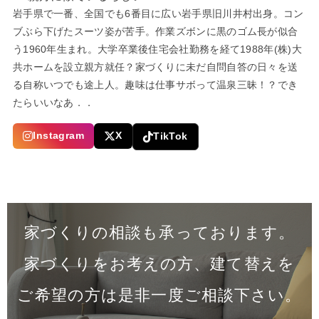
岩手県で一番、全国でも6番目に広い岩手県旧川井村出身。コン
ブぶら下げたスーツ姿が苦手。作業ズボンに黒のゴム長が似合
う1960年生まれ。大学卒業後住宅会社勤務を経て1988年(株)大
共ホームを設立親方就任？家づくりに未だ自問自答の日々を送
る自称いつでも途上人。趣味は仕事サボって温泉三昧！？でき
たらいいなあ．．
Instagram
X
TikTok
家づくりの相談も承っております。
家づくりをお考えの方、建て替えを
ご希望の方は是非一度
ご相談下さい。