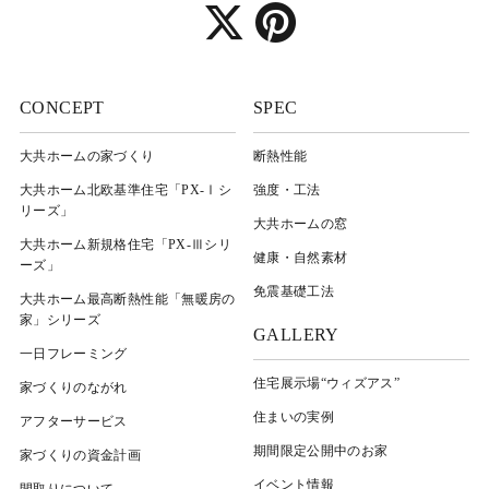
CONCEPT
SPEC
大共ホームの家づくり
断熱性能
大共ホーム北欧基準住宅「PX-Ⅰシ
強度・工法
リーズ」
大共ホームの窓
大共ホーム新規格住宅「PX-Ⅲシリ
健康・自然素材
ーズ」
免震基礎工法
大共ホーム最高断熱性能「無暖房の
家」シリーズ
GALLERY
一日フレーミング
住宅展示場“ウィズアス”
家づくりのながれ
住まいの実例
アフターサービス
期間限定公開中のお家
家づくりの資金計画
イベント情報
間取りについて