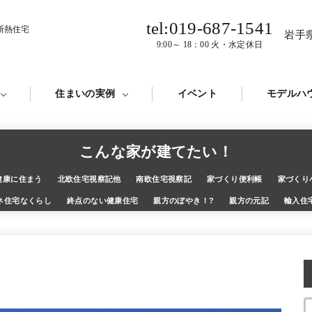
tel:019-687-1541
断熱住宅
岩手
9:00～ 18：00 火・水定休日
住まいの実例
イベント
モデルハ
こんな家が建てたい！
健康に住まう
北欧住宅視察記他
南欧住宅視察記
家づくり便利帳
家づくり
ネ住宅なくらし
終点のない健康住宅
親方のぼやき！?
親方の元記
輸入住