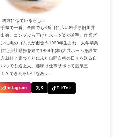
← 親方に似ているらしい
岩手県で一番、全国でも6番目に広い岩手県旧川井
村出身。コンブぶら下げたスーツ姿が苦手。作業ズ
ボンに黒のゴム長が似合う1960年生まれ。大学卒業
後住宅会社勤務を経て1988年(株)大共ホームを設立
親方就任？家づくりに未だ自問自答の日々を送る自
称いつでも途上人。趣味は仕事サボって温泉三
昧！？できたらいいなあ．．
Instagram
X
TikTok