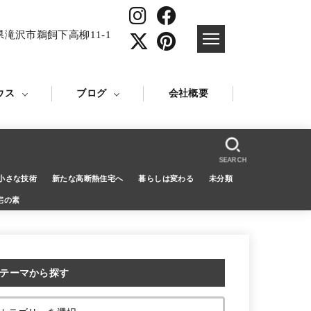
県滝沢市鵜飼下高柳11-1
ウス
ブログ
会社概要
SEARCH
小さな技術
新たな高断熱住宅へ
暮らしは変わる
未分類
宅の素
テーマから探す