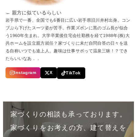
← 親方に似ているらしい
岩手県で一番、全国でも6番目に広い岩手県旧川井村出身。コン
ブぶら下げたスーツ姿が苦手。作業ズボンに黒のゴム長が似合
う1960年生まれ。大学卒業後住宅会社勤務を経て1988年(株)大
共ホームを設立親方就任？家づくりに未だ自問自答の日々を送
る自称いつでも途上人。趣味は仕事サボって温泉三昧！？でき
たらいいなあ．．
Instagram
X
TikTok
家づくりの相談も承っております。
家づくりをお考えの方、建て替えを