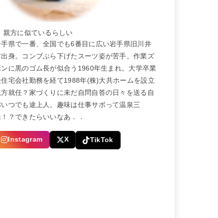
← 親方に似ているらしい
岩手県で一番、全国でも6番目に広い岩手県旧川井
村出身。コンブぶら下げたスーツ姿が苦手。作業ズ
ボンに黒のゴム長が似合う1960年生まれ。大学卒業
後住宅会社勤務を経て1988年(株)大共ホームを設立
親方就任？家づくりに未だ自問自答の日々を送る自
称いつでも途上人。趣味は仕事サボって温泉三
昧！？できたらいいなあ．．
Instagram
X
TikTok