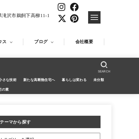
県滝沢市鵜飼下高柳11-1
ウス
ブログ
会社概要
SEARCH
小さな技術
新たな高断熱住宅へ
暮らしは変わる
未分類
宅の素
テーマから探す