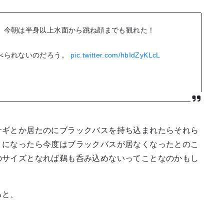
、今朝は半身以上水面から跳ね顔までも観れた！
べられないのだろう。
pic.twitter.com/hbIdZyKLcL
サギとか居たのにブラックバスを持ち込まれたらそれら
うになったら今度はブラックバスが居なくなったとのこ
のサイズとなれば鵜も呑み込めないってことなのかもし
ると、