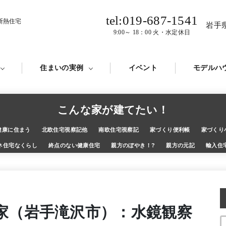
tel:019-687-1541
断熱住宅
岩手
9:00～ 18：00 火・水定休日
住まいの実例
イベント
モデルハ
こんな家が建てたい！
健康に住まう
北欧住宅視察記他
南欧住宅視察記
家づくり便利帳
家づくり
ネ住宅なくらし
終点のない健康住宅
親方のぼやき！?
親方の元記
輸入住
家（岩手滝沢市）：水鏡観察