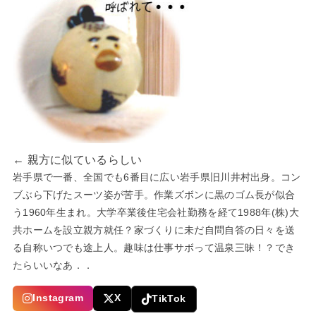
← 親方に似ているらしい
岩手県で一番、全国でも6番目に広い岩手県旧川井村出身。コン
ブぶら下げたスーツ姿が苦手。作業ズボンに黒のゴム長が似合
う1960年生まれ。大学卒業後住宅会社勤務を経て1988年(株)大
共ホームを設立親方就任？家づくりに未だ自問自答の日々を送
る自称いつでも途上人。趣味は仕事サボって温泉三昧！？でき
たらいいなあ．．
Instagram
X
TikTok