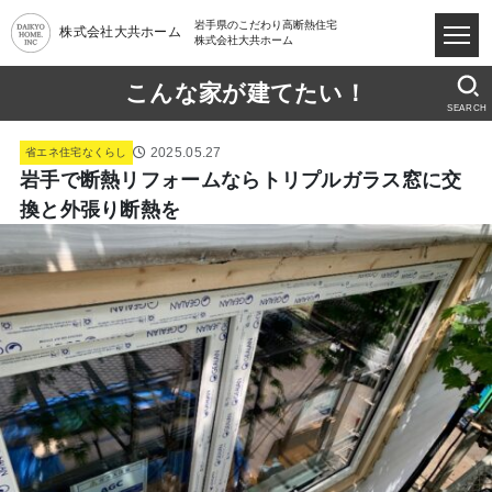
岩手県のこだわり高断熱住宅
株式会社大共ホーム
株式会社大共ホーム
こんな家が建てたい！
SEARCH
2025.05.27
省エネ住宅なくらし
岩手で断熱リフォームならトリプルガラス窓に交
換と外張り断熱を