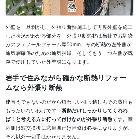
外壁を一旦剥がし、外張り断熱施工して再度外壁を施工
した状況がわかる部分を。外張り断熱材は当社でお馴染
みのフェノールフォーム厚50mm、その断熱の左外側が
通気層確保のための通気胴縁、そしてもう一つ左側が既
存で使用していた外壁材になります。
岩手で住みながら確かな断熱リフォー
ムなら外張り断熱
建替えでもないのだから煩わしい引っ越しもその費用も
もったいないわけです。
断熱だけしっかりしてくれれ
ば！と考える方に打って付けなのが外張り断熱
です。室
内側は窓交換後に窓周囲だけ補修は必要になりますが、
それ以外一切手はかかりません。