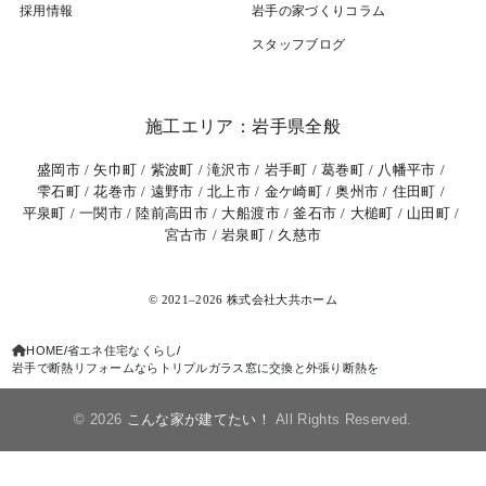
採用情報
岩⼿の家づくりコラム
スタッフブログ
施工エリア：岩手県全般
盛岡市
矢巾町
紫波町
滝沢市
岩手町
葛巻町
八幡平市
雫石町
花巻市
遠野市
北上市
金ケ崎町
奥州市
住田町
平泉町
一関市
陸前高田市
大船渡市
釜石市
大槌町
山田町
宮古市
岩泉町
久慈市
© 2021–2026 株式会社大共ホーム
HOME
省エネ住宅なくらし
岩手で断熱リフォームならトリプルガラス窓に交換と外張り断熱を
© 2026
こんな家が建てたい！
All Rights Reserved.