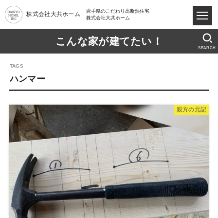
岩手県のこだわり高断熱住宅
株式会社大共ホーム
株式会社大共ホーム
こんな家が建てたい！
SEARCH
ハンマー
親方の元記