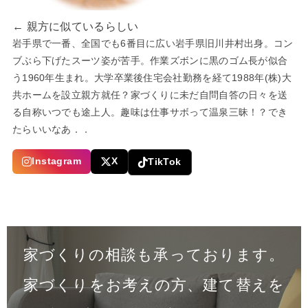
← 親方に似ているらしい
岩手県で一番、全国でも6番目に広い岩手県旧川井村出身。コン
ブぶら下げたスーツ姿が苦手。作業ズボンに黒のゴム長が似合
う1960年生まれ。大学卒業後住宅会社勤務を経て1988年(株)大
共ホームを設立親方就任？家づくりに未だ自問自答の日々を送
る自称いつでも途上人。趣味は仕事サボって温泉三昧！？でき
たらいいなあ．．
Instagram
X
TikTok
家づくりの相談も承っております。
家づくりをお考えの方、建て替えを