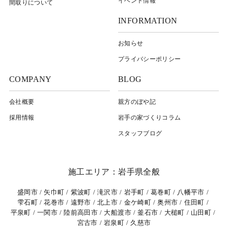
イベント情報
間取りについて
INFORMATION
お知らせ
プライバシーポリシー
COMPANY
BLOG
会社概要
親方のぼや記
採用情報
岩⼿の家づくりコラム
スタッフブログ
施工エリア：岩手県全般
盛岡市
矢巾町
紫波町
滝沢市
岩手町
葛巻町
八幡平市
雫石町
花巻市
遠野市
北上市
金ケ崎町
奥州市
住田町
平泉町
一関市
陸前高田市
大船渡市
釜石市
大槌町
山田町
宮古市
岩泉町
久慈市