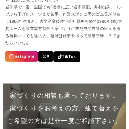
岩手県で一番、全国でも6番目に広い岩手県旧川井村出身。コン
ブぶら下げたスーツ姿が苦手。作業ズボンに黒のゴム長が似合
う1960年生まれ。大学卒業後住宅会社勤務を経て1988年(株)大
共ホームを設立親方就任？家づくりに未だ自問自答の日々を送
る自称いつでも途上人。趣味は仕事サボって温泉三昧！？でき
たらいいなあ．．
Instagram
X
TikTok
家づくりの相談も承っております。
家づくりをお考えの方、建て替えを
ご希望の方は是非一度
ご相談下さい。