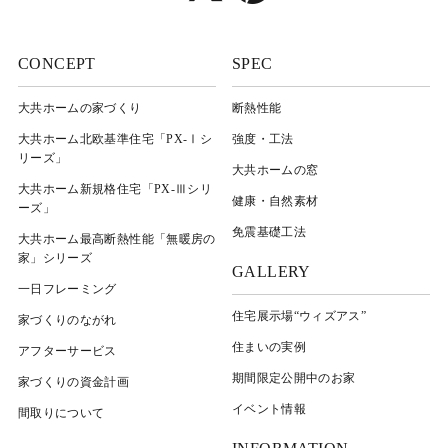
CONCEPT
SPEC
大共ホームの家づくり
断熱性能
大共ホーム北欧基準住宅「PX-Ⅰシ
強度・工法
リーズ」
大共ホームの窓
大共ホーム新規格住宅「PX-Ⅲシリ
健康・自然素材
ーズ」
免震基礎工法
大共ホーム最高断熱性能「無暖房の
家」シリーズ
GALLERY
一日フレーミング
住宅展示場“ウィズアス”
家づくりのながれ
住まいの実例
アフターサービス
期間限定公開中のお家
家づくりの資金計画
イベント情報
間取りについて