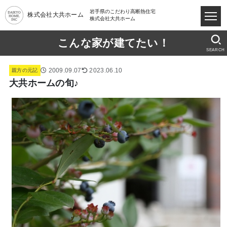
岩手県のこだわり高断熱住宅
株式会社大共ホーム
株式会社大共ホーム
こんな家が建てたい！
SEARCH
2009.09.07
2023.06.10
親方の元記
大共ホームの旬♪