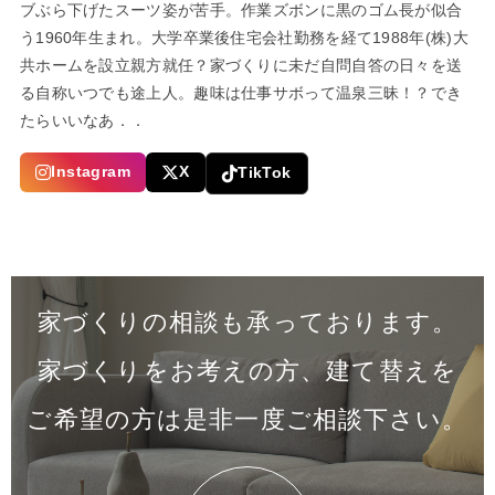
ブぶら下げたスーツ姿が苦手。作業ズボンに黒のゴム長が似合
う1960年生まれ。大学卒業後住宅会社勤務を経て1988年(株)大
共ホームを設立親方就任？家づくりに未だ自問自答の日々を送
る自称いつでも途上人。趣味は仕事サボって温泉三昧！？でき
たらいいなあ．．
Instagram
X
TikTok
家づくりの相談も承っております。
家づくりをお考えの方、建て替えを
ご希望の方は是非一度
ご相談下さい。