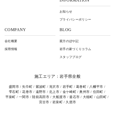
INFORMATION
お知らせ
プライバシーポリシー
COMPANY
BLOG
会社概要
親方のぼや記
採用情報
岩⼿の家づくりコラム
スタッフブログ
施工エリア：岩手県全般
盛岡市
矢巾町
紫波町
滝沢市
岩手町
葛巻町
八幡平市
雫石町
花巻市
遠野市
北上市
金ケ崎町
奥州市
住田町
平泉町
一関市
陸前高田市
大船渡市
釜石市
大槌町
山田町
宮古市
岩泉町
久慈市