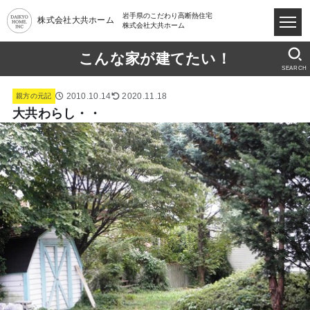
岩手県のこだわり高断熱住宅
株式会社大共ホーム
株式会社大共ホーム
こんな家が建てたい！
SEARCH
2010.10.14
2020.11.18
親方の元記
大共わらし・・