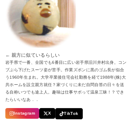
← 親方に似ているらしい
岩手県で一番、全国でも6番目に広い岩手県旧川井村出身。コン
ブぶら下げたスーツ姿が苦手。作業ズボンに黒のゴム長が似合
う1960年生まれ。大学卒業後住宅会社勤務を経て1988年(株)大
共ホームを設立親方就任？家づくりに未だ自問自答の日々を送
る自称いつでも途上人。趣味は仕事サボって温泉三昧！？でき
たらいいなあ．．
Instagram
X
TikTok