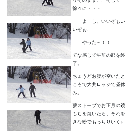
りそのまま、、そして
徐々に・・・
よーし、いいぞぉい
いぞぉ、
やった～！！
てな感じで午前の部を終
了。
ちょうどお腹が空いたと
ころで大共ロッジで昼休
み。
薪ストーブでお正月の鏡
もちを焼いたら、それを
きな粉でもっちりいく♪