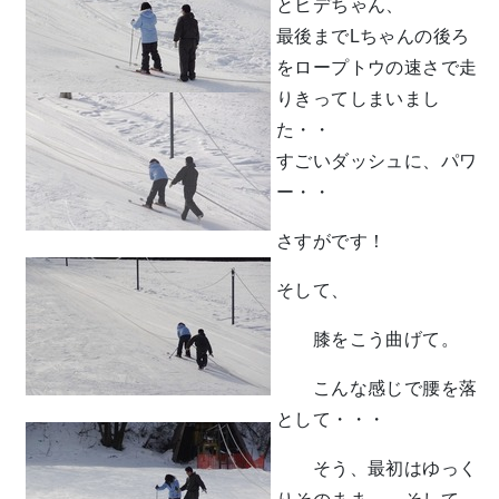
とヒデちゃん、
最後までLちゃんの後ろ
をロープトウの速さで走
りきってしまいまし
た・・
すごいダッシュに、パワ
ー・・
さすがです！
そして、
膝をこう曲げて。
こんな感じで腰を落
として・・・
そう、最初はゆっく