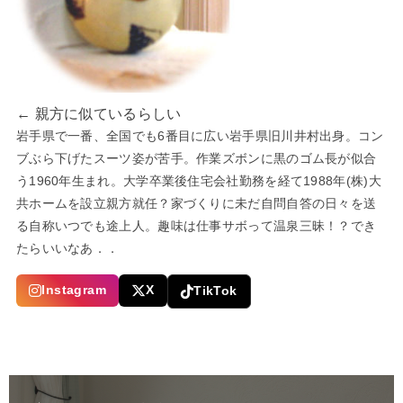
← 親方に似ているらしい
岩手県で一番、全国でも6番目に広い岩手県旧川井村出身。コン
ブぶら下げたスーツ姿が苦手。作業ズボンに黒のゴム長が似合
う1960年生まれ。大学卒業後住宅会社勤務を経て1988年(株)大
共ホームを設立親方就任？家づくりに未だ自問自答の日々を送
る自称いつでも途上人。趣味は仕事サボって温泉三昧！？でき
たらいいなあ．．
Instagram
X
TikTok