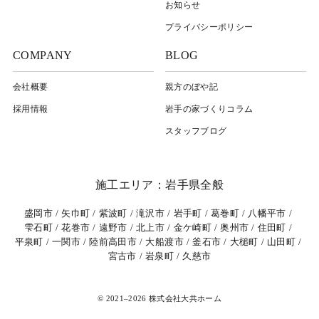
お知らせ
プライバシーポリシー
COMPANY
BLOG
会社概要
親方のぼや記
採用情報
岩⼿の家づくりコラム
スタッフブログ
施工エリア：岩手県全般
盛岡市
矢巾町
紫波町
滝沢市
岩手町
葛巻町
八幡平市
雫石町
花巻市
遠野市
北上市
金ケ崎町
奥州市
住田町
平泉町
一関市
陸前高田市
大船渡市
釜石市
大槌町
山田町
宮古市
岩泉町
久慈市
© 2021–2026 株式会社大共ホーム