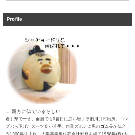
Profile
← 親方に似ているらしい
岩手県で一番、全国でも6番目に広い岩手県旧川井村出身。コン
ブぶら下げたスーツ姿が苦手。作業ズボンに黒のゴム長が似合
う1960年生まれ。大学卒業後住宅会社勤務を経て1988年(株)大