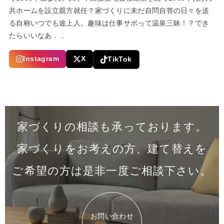
共ホームを設立親方就任？家づくりに未だ自問自答の日々を送
る自称いつでも途上人。趣味は仕事サボって温泉三昧！？でき
たらいいなあ．．
Instagram
X
TikTok
家づくりの相談も承っております。
家づくりをお考えの方、建て替えを
ご希望の方は是非一度
ご相談下さい。
お問い合わせ