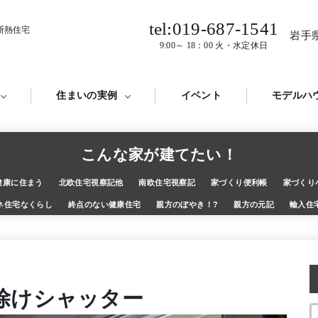
tel:019-687-1541
断熱住宅
岩手
9:00～ 18：00 火・水定休日
住まいの実例
イベント
モデルハ
こんな家が建てたい！
健康に住まう
北欧住宅視察記他
南欧住宅視察記
家づくり便利帳
家づくり
ネ住宅なくらし
終点のない健康住宅
親方のぼやき！?
親方の元記
輸入住
除けシャッター