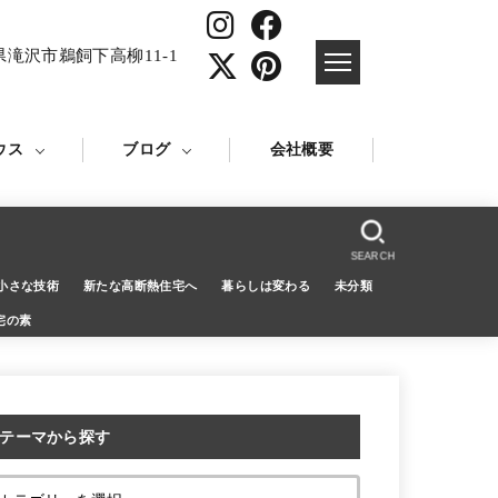
県滝沢市鵜飼下高柳11-1
ウス
ブログ
会社概要
SEARCH
小さな技術
新たな高断熱住宅へ
暮らしは変わる
未分類
宅の素
テーマから探す