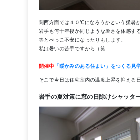
関西方面では４０℃になろうかという猛暑
岩手も何十年後か同じような暑さを体感す
等とぺっこ不安になったりもします。
私は暑いの苦手ですから（笑
開催中
「暖かみのある住まい」をつくる見
そこで今日は住宅室内の温度上昇を抑える
岩手の夏対策に窓の日除けシャッタ