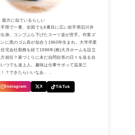
← 親方に似ているらしい
岩手県で一番、全国でも6番目に広い岩手県旧川井
村出身。コンブぶら下げたスーツ姿が苦手。作業ズ
ボンに黒のゴム長が似合う1960年生まれ。大学卒業
後住宅会社勤務を経て1988年(株)大共ホームを設立
親方就任？家づくりに未だ自問自答の日々を送る自
称いつでも途上人。趣味は仕事サボって温泉三
昧！？できたらいいなあ．．
Instagram
X
TikTok