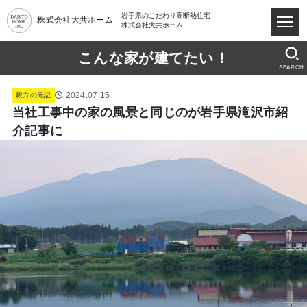
岩手県のこだわり高断熱住宅
株式会社大共ホーム
株式会社大共ホーム
こんな家が建てたい！
SEARCH
2024.07.15
親方の元記
当社工事中の家の風景と同じのが岩手県滝沢市紹
介記事に