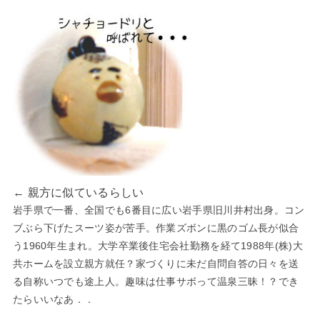
← 親方に似ているらしい
岩手県で一番、全国でも6番目に広い岩手県旧川井村出身。コン
ブぶら下げたスーツ姿が苦手。作業ズボンに黒のゴム長が似合
う1960年生まれ。大学卒業後住宅会社勤務を経て1988年(株)大
共ホームを設立親方就任？家づくりに未だ自問自答の日々を送
る自称いつでも途上人。趣味は仕事サボって温泉三昧！？でき
たらいいなあ．．