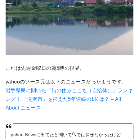
これは先週金曜日の朝5時の視界。
yahooのソース元は以下のニュースだったようです。
岩手県民に聞いた「街の住みここち（自治体）」ランキ
ング！ 「滝沢市」を抑えた5年連続の1位は？ – All
About ニュース
yahoo Newsに出てたと聞いて🔍では探せなかったけど、