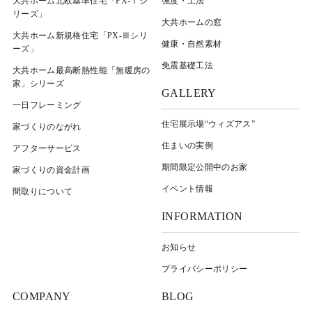
大共ホーム北欧基準住宅「PX-Ⅰシ
強度・工法
リーズ」
大共ホームの窓
大共ホーム新規格住宅「PX-Ⅲシリ
健康・自然素材
ーズ」
免震基礎工法
大共ホーム最高断熱性能「無暖房の
家」シリーズ
GALLERY
一日フレーミング
住宅展示場“ウィズアス”
家づくりのながれ
住まいの実例
アフターサービス
期間限定公開中のお家
家づくりの資金計画
イベント情報
間取りについて
INFORMATION
お知らせ
プライバシーポリシー
COMPANY
BLOG