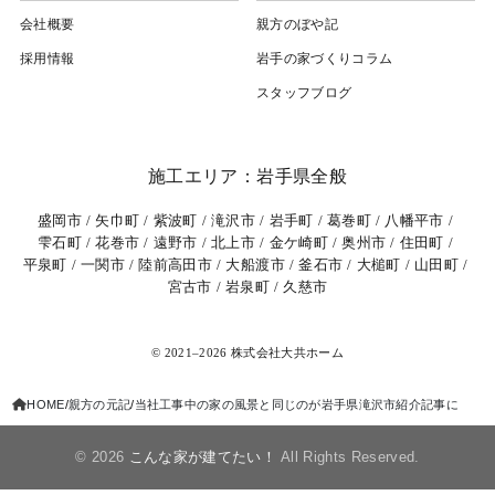
会社概要
親方のぼや記
採用情報
岩⼿の家づくりコラム
スタッフブログ
施工エリア：岩手県全般
盛岡市
矢巾町
紫波町
滝沢市
岩手町
葛巻町
八幡平市
雫石町
花巻市
遠野市
北上市
金ケ崎町
奥州市
住田町
平泉町
一関市
陸前高田市
大船渡市
釜石市
大槌町
山田町
宮古市
岩泉町
久慈市
© 2021–2026 株式会社大共ホーム
HOME
親方の元記
当社工事中の家の風景と同じのが岩手県滝沢市紹介記事に
© 2026
こんな家が建てたい！
All Rights Reserved.