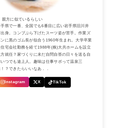
← 親方に似ているらしい
岩手県で一番、全国でも6番目に広い岩手県旧川井
村出身。コンブぶら下げたスーツ姿が苦手。作業ズ
ボンに黒のゴム長が似合う1960年生まれ。大学卒業
後住宅会社勤務を経て1988年(株)大共ホームを設立
親方就任？家づくりに未だ自問自答の日々を送る自
称いつでも途上人。趣味は仕事サボって温泉三
昧！？できたらいいなあ．．
Instagram
X
TikTok