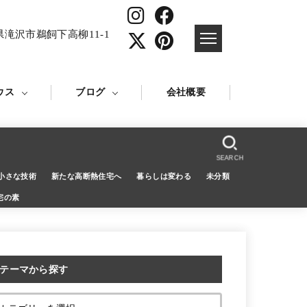
県滝沢市鵜飼下高柳11-1
ウス
ブログ
会社概要
SEARCH
小さな技術
新たな高断熱住宅へ
暮らしは変わる
未分類
宅の素
テーマから探す