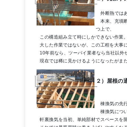
外断熱ではあ
本来、充填断
つ上で、
この構造組み立て時にしかできない作業
大した作業ではないが、この工程を大事に
10年前なら、ツーバイ業者なら当社以外
現在では稀に見かけるようになったがまだ
２）屋根の
棟換気の先行
棟換気につい
軒裏換気を当初、単純部材でスペースを開