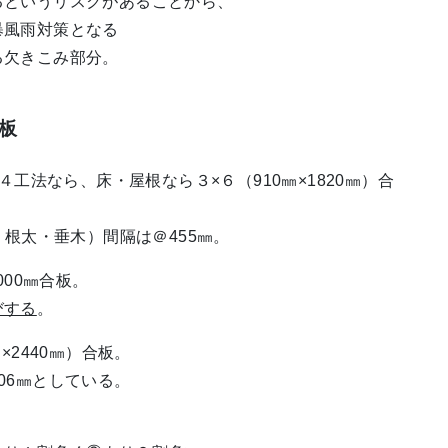
というリスクがあることから、
風雨対策となる
欠きこみ部分。
板
工法なら、床・屋根なら３×６（910㎜×1820㎜）合
太・垂木）間隔は＠455㎜。
000㎜合板。
びする
。
2440㎜）合板。
6㎜としている。