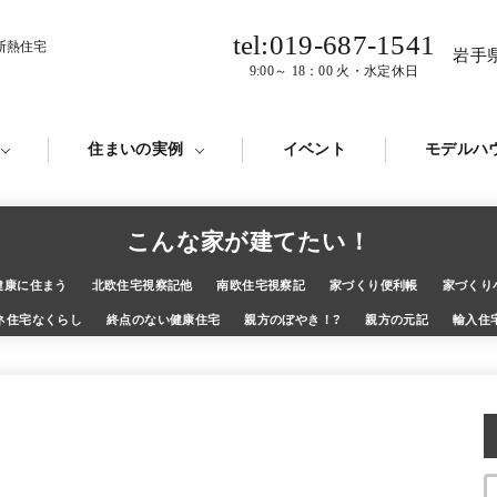
tel:019-687-1541
断熱住宅
岩手
9:00～ 18：00 火・水定休日
住まいの実例
イベント
モデルハ
こんな家が建てたい！
健康に住まう
北欧住宅視察記他
南欧住宅視察記
家づくり便利帳
家づくり
ネ住宅なくらし
終点のない健康住宅
親方のぼやき！?
親方の元記
輸入住