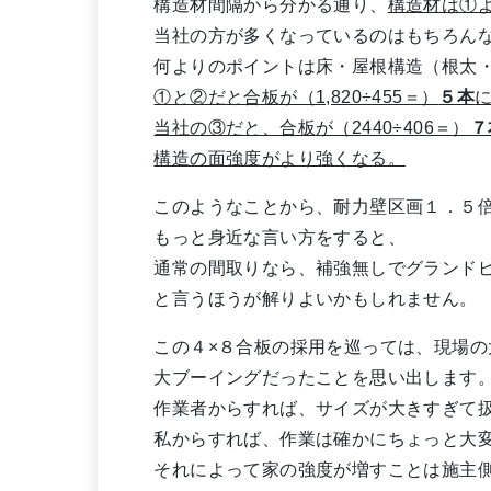
構造材間隔から分かる通り、
構造材は①
当社の方が多くなっているのはもちろん
何よりのポイントは床・屋根構造（根太
①と②だと合板が（1,820÷455＝）
５本
当社の③だと、合板が（2440÷406＝）
７
構造の面強度がより強くなる。
このようなことから、耐力壁区画１．５倍
もっと身近な言い方をすると、
通常の間取りなら、補強無しでグランドピ
と言うほうが解りよいかもしれません。
この４×８合板の採用を巡っては、現場の
大ブーイングだったことを思い出します
作業者からすれば、サイズが大きすぎて扱
私からすれば、作業は確かにちょっと大
それによって家の強度が増すことは施主