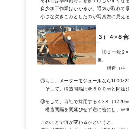
それでは暴風雨時に巻き上げしやすくなる
多少加工作業はかかるが、通気が取れて暴
小さな欠きこみとしたのが写真左に見える
３）４×８合
①１一般２×４
板。
構造（柱・根
②もし、メーターモジュールなら1000×2
そして、
構造間隔は＠５００㎜と間延
③そして、当社で採用する４×８（1220㎜×
構造間隔を間延びせず逆に密にし、＠40
このことで何が変わるかというと、