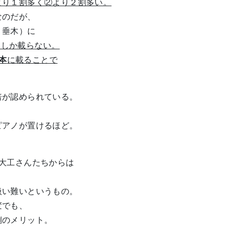
より１割多く②より２割多い。
なのだが、
・垂木）に
にしか載らない。
本
に載ることで
が認められている。
アノが置けるほど。
大工さんたちからは
。
い難いというもの。
変でも、
側のメリット。