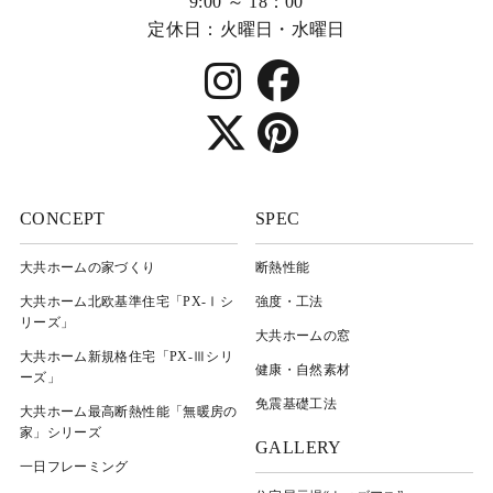
9:00 ～ 18：00
定休日：火曜日・水曜日
CONCEPT
SPEC
大共ホームの家づくり
断熱性能
大共ホーム北欧基準住宅「PX-Ⅰシ
強度・工法
リーズ」
大共ホームの窓
大共ホーム新規格住宅「PX-Ⅲシリ
健康・自然素材
ーズ」
免震基礎工法
大共ホーム最高断熱性能「無暖房の
家」シリーズ
GALLERY
一日フレーミング