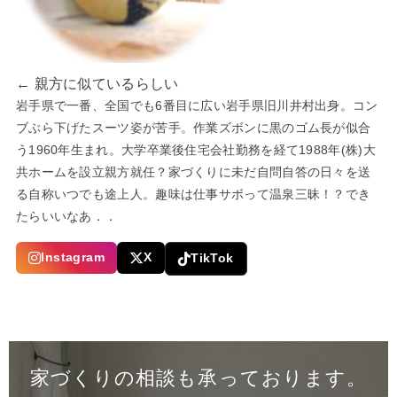
← 親方に似ているらしい
岩手県で一番、全国でも6番目に広い岩手県旧川井村出身。コン
ブぶら下げたスーツ姿が苦手。作業ズボンに黒のゴム長が似合
う1960年生まれ。大学卒業後住宅会社勤務を経て1988年(株)大
共ホームを設立親方就任？家づくりに未だ自問自答の日々を送
る自称いつでも途上人。趣味は仕事サボって温泉三昧！？でき
たらいいなあ．．
Instagram
X
TikTok
家づくりの相談も承っております。